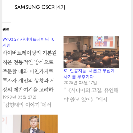
SAMSUNG CSC제4기
관련
99.03.27 사이버트레이딩 10
계명
사이버트레이딩의 기본원
칙은 전통적인 방식으로
주문할 때와 마찬가지로
81. 인공지능, 새롭고 무섭게
사기를 부추기다
투자자 개인의 상황과 시
2025년 03월 17일
장의 제반여건을 고려하
"《시니어의 고집, 유연해
1999년 03월 27일
여 투자하여야한다. 매매
야 쓸모 있어》"에서
"김형래의 이야기"에서
하려는 종목에 대하여 충
분히 검색하고, 이 투자결
정으로 발생할 수 있는 위