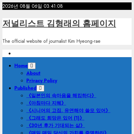
Skip
2026년 08월 06일
03:41:10
to
content
저널리스트 김형래의 홈페이지
The official website of journalist Kim Hyeong-rae
Primary
Home
Menu
About
Privacy Policy
Published
《일본인의 속마음을 해킹하다》
《아침마다 지혜》
《시니어의 고집, 유연해야 쓸모 있어》
《그래도 희망은 있어 (1)》
《30년 후가 기대되는 삶》
《매일 매일 당신의 가치를 증명하라》