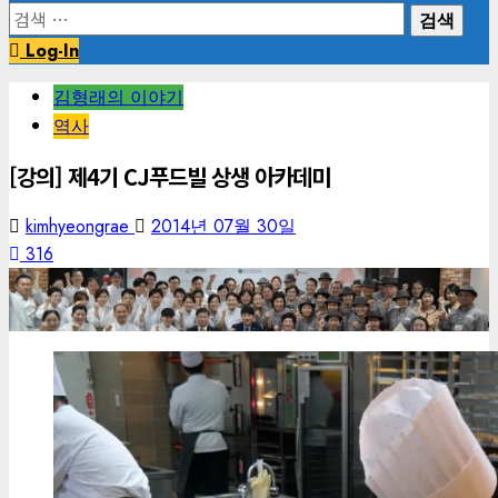
검
색:
Log-In
김형래의 이야기
역사
[강의] 제4기 CJ푸드빌 상생 아카데미
kimhyeongrae
2014년 07월 30일
316
SAMSUNG CSC