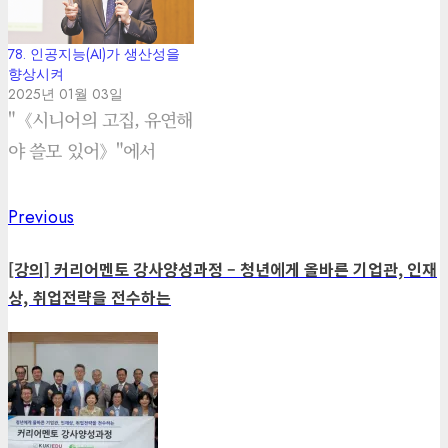
험수준을 평가하며, 기본
적으로 적용되는 매매관
78. 인공지능(AI)가 생산성을
련 규정들에 대하여 이해
향상시켜
2025년 01월 03일
한 후에 투자를 결정해야
"《시니어의 고집, 유연해
한다. 이러한 사이버트레
야 쓸모 있어》"에서
이딩 기본원칙 10계명을
알아본다. 사이버트레이
Previous
Previous
Post
딩 10계명 ① 가장 좋은
post:
회사와 거래를 유지하라.
navigation
[강의] 커리어멘토 강사양성과정 – 청년에게 올바른 기업관, 인재
투자자인…
상, 취업전략을 전수하는