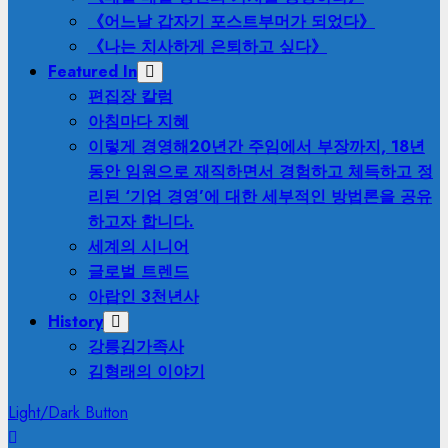
《어느날 갑자기 포스트부머가 되었다》
《나는 치사하게 은퇴하고 싶다》
Featured In
편집장 칼럼
아침마다 지혜
이렇게 경영해
20년간 주임에서 부장까지, 18년
동안 임원으로 재직하면서 경험하고 체득하고 정
리된 ‘기업 경영’에 대한 세부적인 방법론을 공유
하고자 합니다.
세계의 시니어
글로벌 트렌드
아랍인 3천년사
History
강릉김가족사
김형래의 이야기
Light/Dark Button