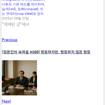
사회의 기본 제도를 의미하며,
습격(raid), 정복(conquest), 또
는 쿠데타(coup d’état)로 정의
2025년 08월 27일
"게재된 글"에서
Previous
Previous
Post
post:
navigation
[일본인의 속마음 #088] 평등하지만, 평등하지 않은 평등
Next
Next