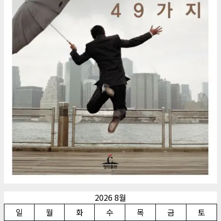
2026 8월
일
월
화
수
목
금
토