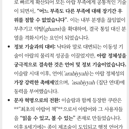
로 빠르게 확산되어 모든 아랍 부족에게 공통적인 기술
이 되면서,
“어느 부족도 다른 부족에 대해 장기간 우
위를 점할 수 없었습니다”
. 이는 내부 분쟁을 끊임없이
부추기고 약탈(
ghazw
)을 확대하여, 결국 통일 대신 분
열을 격화시키는 요인이 되었습니다.
정보 기술과의 대비:
낙타와 말로 대변되는 이동성 기
술이 아랍의 물리적 성공을 이끌었지만,
아랍 정체성을
궁극적으로 결속한 것은 언어 및 정보 기술이었습니다.
이슬람 시대 이후, 언어(
’arabiyyah
)는 아랍 정체성의
가장 강력한 촉매제
였으며,
’asabiyyah
(집단 연대)에
동력을 부여했습니다.
문자 혁명으로의 전환:
이슬람과 함께 등장한 쿠란은
**”최초의 아랍어 책”**으로서 아랍어와 그 사용자들
을
“읽을 수 있고, 볼 수 있는”
존재로 만들었습니다.
이후 8세기에는 종이 제조술이 도입되고 행정 언어가