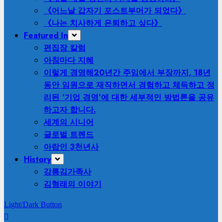
《어느날 갑자기 포스트부머가 되었다》
《나는 치사하게 은퇴하고 싶다》
Featured In
편집장 칼럼
아침마다 지혜
이렇게 경영해
20년간 주임에서 부장까지, 18년
동안 임원으로 재직하면서 경험하고 체득하고 정
리된 ‘기업 경영’에 대한 세부적인 방법론을 공유
하고자 합니다.
세계의 시니어
글로벌 트렌드
아랍인 3천년사
History
강릉김가족사
김형래의 이야기
Light/Dark Button