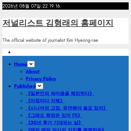
Skip
2026년 08월 07일
22:19:18
to
content
저널리스트 김형래의 홈페이지
The official website of journalist Kim Hyeong-rae
Primary
Home
Menu
About
Privacy Policy
Published
《일본인의 속마음을 해킹하다》
《아침마다 지혜》
《시니어의 고집, 유연해야 쓸모 있어》
《그래도 희망은 있어 (1)》
《30년 후가 기대되는 삶》
《매일 매일 당신의 가치를 증명하라》