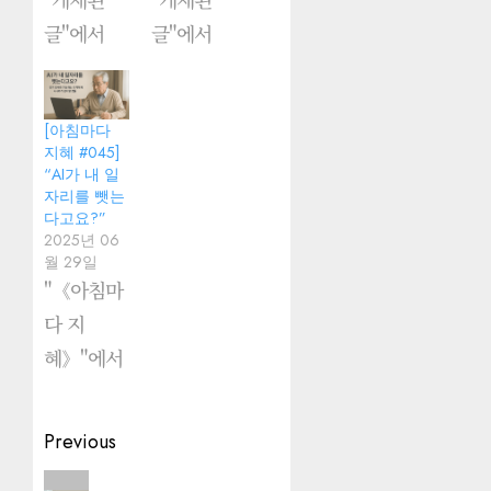
글"에서
글"에서
[아침마다
지혜 #045]
“AI가 내 일
자리를 뺏는
다고요?”
2025년 06
월 29일
"《아침마
다 지
혜》"에서
Post
Previous
navigation
Previous