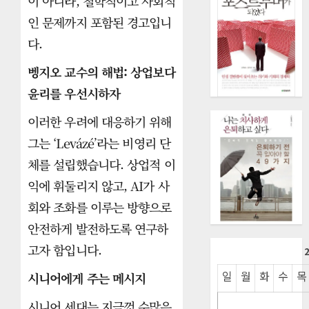
이 아니라, 철학적이고 사회적
인 문제까지 포함된 경고입니
다.
벵지오 교수의 해법: 상업보다
윤리를 우선시하자
이러한 우려에 대응하기 위해
그는 ‘Levázé’라는 비영리 단
체를 설립했습니다. 상업적 이
익에 휘둘리지 않고, AI가 사
회와 조화를 이루는 방향으로
안전하게 발전하도록 연구하
고자 함입니다.
일
월
화
수
목
시니어에게 주는 메시지
시니어 세대는 지금껏 수많은