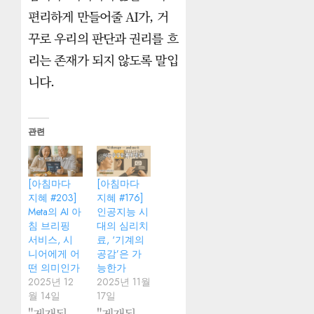
편리하게 만들어줄 AI가, 거
꾸로 우리의 판단과 권리를 흐
리는 존재가 되지 않도록 말입
니다.
관련
[아침마다
[아침마다
지혜 #203]
지혜 #176]
Meta의 AI 아
인공지능 시
침 브리핑
대의 심리치
서비스, 시
료, ‘기계의
니어에게 어
공감’은 가
떤 의미인가
능한가
2025년 12
2025년 11월
월 14일
17일
"게재된
"게재된