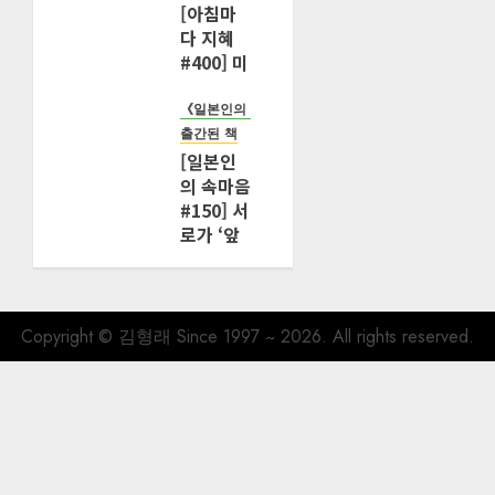
[아침마
다 지혜
#400] 미
국 ‘효도
책임법’
《일본인의 속마음을 해킹하다》
퇴조가 시
출간된 책
니어 사회
[일본인
에 던지는
의 속마음
질문
#150] 서
로가 ‘앞
2026년 06
월 29일
으로도 함
0
121
께할 수
있다’고
인정한 관
Copyright © 김형래 Since 1997 ~ 2026. All rights reserved.
계
2025년 12
월 24일
0
676