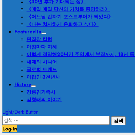
《30년 후가 기대되는 삶》
《매일 매일 당신의 가치를 증명하라》
《어느날 갑자기 포스트부머가 되었다》
《나는 치사하게 은퇴하고 싶다》
Featured In
편집장 칼럼
아침마다 지혜
이렇게 경영해
20년간 주임에서 부장까지, 18년 
세계의 시니어
글로벌 트렌드
아랍인 3천년사
History
강릉김가족사
김형래의 이야기
Light/Dark Button
검
색:
Log-In