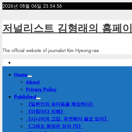
Skip
2026년 08월 06일
23:54:57
to
content
저널리스트 김형래의 홈페
The official website of journalist Kim Hyeong-rae
Primary
Home
Menu
About
Privacy Policy
Published
《일본인의 속마음을 해킹하다》
《아침마다 지혜》
《시니어의 고집, 유연해야 쓸모 있어》
《그래도 희망은 있어 (1)》