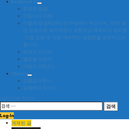
Featured In
편집장 칼럼
아침마다 지혜
이렇게 경영해
20년간 주임에서 부장까지, 18년 동
안 임원으로 재직하면서 경험하고 체득하고 정리된
‘기업 경영’에 대한 세부적인 방법론을 공유하고자
합니다.
세계의 시니어
글로벌 트렌드
아랍인 3천년사
History
강릉김가족사
김형래의 이야기
Light/Dark Button
검
색:
Log-In
게재된 글