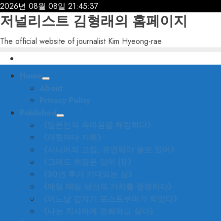
Skip
2026년 08월 08일
21:45:38
저널리스트 김형래의 홈페이지
to
content
The official website of journalist Kim Hyeong-rae
Primary
Home
Menu
About
Privacy Policy
Published
《일본인의 속마음을 해킹하다》
《아침마다 지혜》
《시니어의 고집, 유연해야 쓸모 있어》
《그래도 희망은 있어 (1)》
《30년 후가 기대되는 삶》
《매일 매일 당신의 가치를 증명하라》
《어느날 갑자기 포스트부머가 되었다》
《나는 치사하게 은퇴하고 싶다》