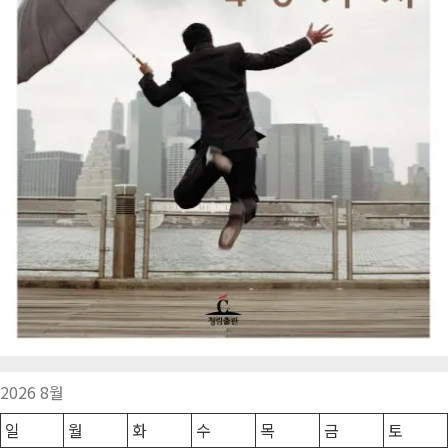
2026 8월
일
월
화
수
목
금
토