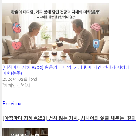
[아침마다 지혜 #266] 황혼의 티타임, 커피 향에 담긴 건강과 지혜의
미학(美學)
2026년 02월 15일
"게재된 글"에서
Previous
Post
Previous
post:
navigation
[아침마다 지혜 #253] 변치 않는 가치, 시니어의 삶을 채우는 ‘깊