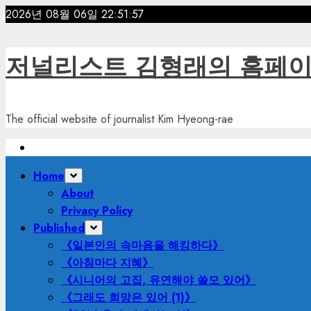
Skip
2026년 08월 06일
22:51:59
to
content
저널리스트 김형래의 홈페
The official website of journalist Kim Hyeong-rae
Primary
Home
Menu
About
Privacy Policy
Published
《일본인의 속마음을 해킹하다》
《아침마다 지혜》
《시니어의 고집, 유연해야 쓸모 있어》
《그래도 희망은 있어 (1)》