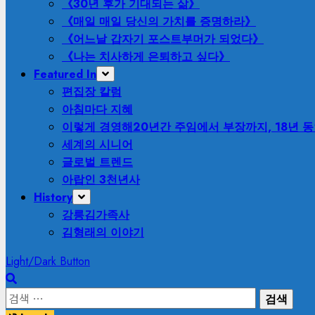
《30년 후가 기대되는 삶》
《매일 매일 당신의 가치를 증명하라》
《어느날 갑자기 포스트부머가 되었다》
《나는 치사하게 은퇴하고 싶다》
Featured In
편집장 칼럼
아침마다 지혜
이렇게 경영해
20년간 주임에서 부장까지, 18년 
세계의 시니어
글로벌 트렌드
아랍인 3천년사
History
강릉김가족사
김형래의 이야기
Light/Dark Button
검
색: