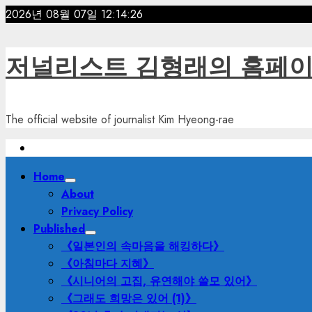
Skip
2026년 08월 07일
12:14:28
to
content
저널리스트 김형래의 홈페
The official website of journalist Kim Hyeong-rae
Primary
Home
Menu
About
Privacy Policy
Published
《일본인의 속마음을 해킹하다》
《아침마다 지혜》
《시니어의 고집, 유연해야 쓸모 있어》
《그래도 희망은 있어 (1)》