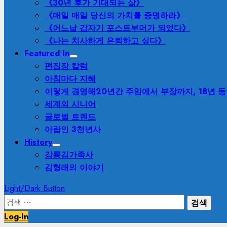
《30년 후가 기대되는 삶》
《매일 매일 당신의 가치를 증명하라》
《어느날 갑자기 포스트부머가 되었다》
《나는 치사하게 은퇴하고 싶다》
Featured In
편집장 칼럼
아침마다 지혜
이렇게 경영해
20년간 주임에서 부장까지, 18년 
세계의 시니어
글로벌 트렌드
아랍인 3천년사
History
강릉김가족사
김형래의 이야기
Light/Dark Button
검
색:
Log-In