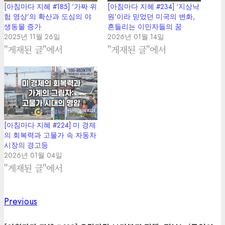
[아침마다 지혜 #185] ‘가짜 위
[아침마다 지혜 #234] ‘지상낙
험 영상’의 확산과 도심의 야
원’이라 믿었던 미국의 변화,
생동물 증가
흔들리는 이민자들의 꿈
2025년 11월 26일
2026년 01월 14일
"게재된 글"에서
"게재된 글"에서
[아침마다 지혜 #224] 미 경제
의 회복력과 고물가 속 자동차
시장의 경고등
2026년 01월 04일
"게재된 글"에서
Previous
Previous
Post
post: