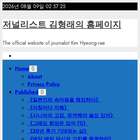
Skip
2026년 08월 09일
02:57:27
to
content
저널리스트 김형래의 홈페이지
The official website of journalist Kim Hyeong-rae
Primary
Home
Menu
About
Privacy Policy
Published
《일본인의 속마음을 해킹하다》
《아침마다 지혜》
《시니어의 고집, 유연해야 쓸모 있어》
《그래도 희망은 있어 (1)》
《30년 후가 기대되는 삶》
《매일 매일 당신의 가치를 증명하라》