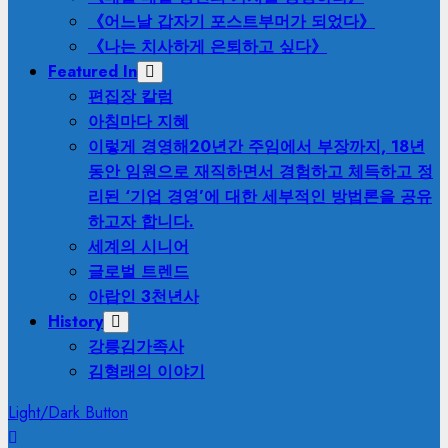
《어느날 갑자기 포스트부머가 되었다》
《나는 치사하게 은퇴하고 싶다》
Featured In
편집장 칼럼
아침마다 지혜
이렇게 경영해
20년간 주임에서 부장까지, 18년
동안 임원으로 재직하면서 경험하고 체득하고 정
리된 ‘기업 경영’에 대한 세부적인 방법론을 공유
하고자 합니다.
세계의 시니어
글로벌 트렌드
아랍인 3천년사
History
강릉김가족사
김형래의 이야기
Light/Dark Button