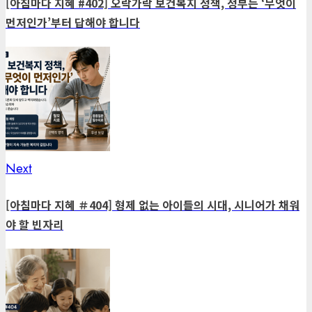
navigation
[아침마다 지혜 #402] 오락가락 보건복지 정책, 정부는 ‘무엇이
먼저인가’부터 답해야 합니다
Next
Next
post:
[아침마다 지혜 ＃404] 형제 없는 아이들의 시대, 시니어가 채워
야 할 빈자리