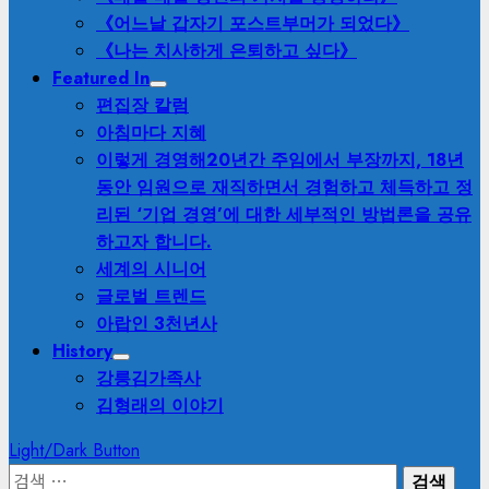
《어느날 갑자기 포스트부머가 되었다》
《나는 치사하게 은퇴하고 싶다》
Featured In
편집장 칼럼
아침마다 지혜
이렇게 경영해
20년간 주임에서 부장까지, 18년
동안 임원으로 재직하면서 경험하고 체득하고 정
리된 ‘기업 경영’에 대한 세부적인 방법론을 공유
하고자 합니다.
세계의 시니어
글로벌 트렌드
아랍인 3천년사
History
강릉김가족사
김형래의 이야기
Light/Dark Button
검