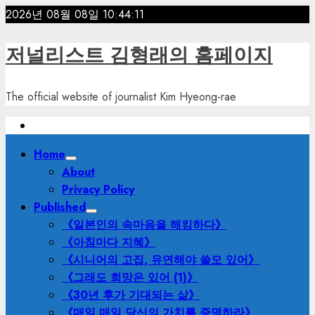
Skip
2026년 08월 08일
10:44:12
to
content
저널리스트 김형래의 홈페이지
The official website of journalist Kim Hyeong-rae
Primary
Home
Menu
About
Privacy Policy
Published
《일본인의 속마음을 해킹하다》
《아침마다 지혜》
《시니어의 고집, 유연해야 쓸모 있어》
《그래도 희망은 있어 (1)》
《30년 후가 기대되는 삶》
《매일 매일 당신의 가치를 증명하라》