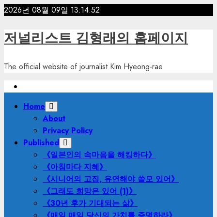
Skip
2026년 08월 09일
13:14:54
to
content
저널리스트 김형래의 홈페이지
The official website of journalist Kim Hyeong-rae
Primary
Home
Menu
About
Privacy Policy
Published
《일본인의 속마음을 해킹하다》
《아침마다 지혜》
《시니어의 고집, 유연해야 쓸모 있어》
《그래도 희망은 있어 (1)》
《30년 후가 기대되는 삶》
《매일 매일 당신의 가치를 증명하라》