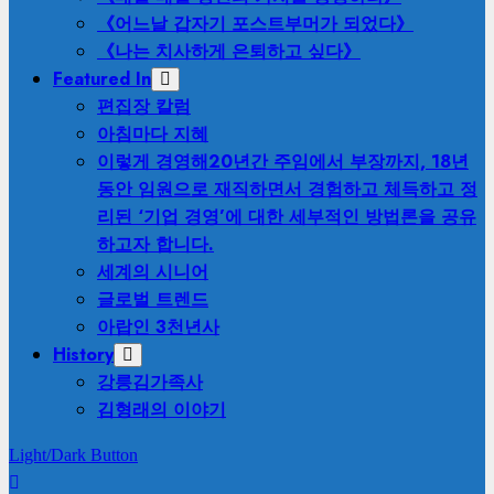
《어느날 갑자기 포스트부머가 되었다》
《나는 치사하게 은퇴하고 싶다》
Featured In
편집장 칼럼
아침마다 지혜
이렇게 경영해
20년간 주임에서 부장까지, 18년
동안 임원으로 재직하면서 경험하고 체득하고 정
리된 ‘기업 경영’에 대한 세부적인 방법론을 공유
하고자 합니다.
세계의 시니어
글로벌 트렌드
아랍인 3천년사
History
강릉김가족사
김형래의 이야기
Light/Dark Button