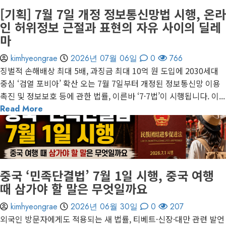
[기획] 7월 7일 개정 정보통신망법 시행, 온라
인 허위정보 근절과 표현의 자유 사이의 딜레
마
kimhyeongrae
2026년 07월 06일
0
766
징벌적 손해배상 최대 5배, 과징금 최대 10억 원 도입에 2030세대
중심 ‘검열 포비아’ 확산 오는 7월 7일부터 개정된 정보통신망 이용
촉진 및 정보보호 등에 관한 법률, 이른바 ‘7·7법’이 시행됩니다. 이...
Read More
1 minute read
게재된 글
글로벌 트렌드
중국 ‘민족단결법’ 7월 1일 시행, 중국 여행
때 삼가야 할 말은 무엇일까요
kimhyeongrae
2026년 06월 30일
0
207
외국인 방문자에게도 적용되는 새 법률, 티베트·신장·대만 관련 발언