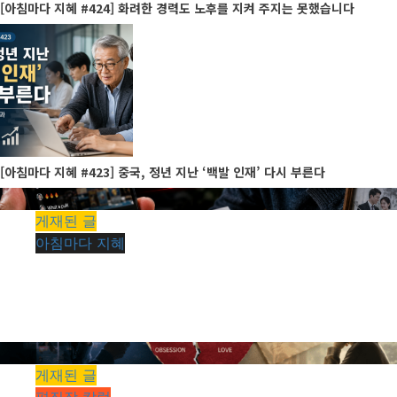
[아침마다 지혜 #424] 화려한 경력도 노후를 지켜 주지는 못했습니다
[아침마다 지혜 #423] 중국, 정년 지난 ‘백발 인재’ 다시 부른다
1 minute read
게재된 글
아침마다 지혜
[아침마다 지혜 #441] 통장 잔고가 바닥날 때까지 손가
락을 멈출 수 없는 쇼핑
kimhyeongrae
2026년 08월 09일
0
7
1 minute read
게재된 글