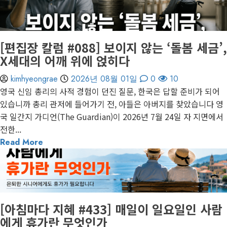
게재된 글
편집장 칼럼
[편집장 칼럼 #088] 보이지 않는 ‘돌봄 세금’,
X세대의 어깨 위에 얹히다
kimhyeongrae
2026년 08월 01일
0
10
영국 신임 총리의 사적 경험이 던진 질문, 한국은 답할 준비가 되어
있습니까 총리 관저에 들어가기 전, 아들은 아버지를 찾았습니다 영
국 일간지 가디언(The Guardian)이 2026년 7월 24일 자 지면에서
전한...
Read More
1 minute read
게재된 글
아침마다 지혜
[아침마다 지혜 #433] 매일이 일요일인 사람
에게 휴가란 무엇인가