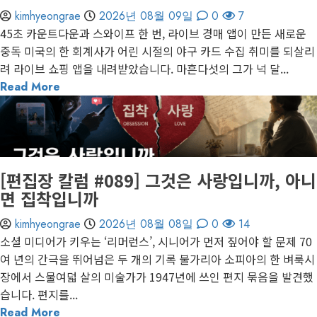
kimhyeongrae
2026년 08월 09일
0
7
45초 카운트다운과 스와이프 한 번, 라이브 경매 앱이 만든 새로운
중독 미국의 한 회계사가 어린 시절의 야구 카드 수집 취미를 되살리
려 라이브 쇼핑 앱을 내려받았습니다. 마흔다섯의 그가 넉 달...
Read More
1 minute read
게재된 글
편집장 칼럼
[편집장 칼럼 #089] 그것은 사랑입니까, 아니
면 집착입니까
kimhyeongrae
2026년 08월 08일
0
14
소셜 미디어가 키우는 ‘리머런스’, 시니어가 먼저 짚어야 할 문제 70
여 년의 간극을 뛰어넘은 두 개의 기록 불가리아 소피아의 한 벼룩시
장에서 스물여덟 살의 미술가가 1947년에 쓰인 편지 묶음을 발견했
습니다. 편지를...
Read More