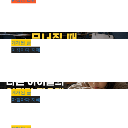
편집장 칼럼
[편집장 칼럼 #089] 그것은 사랑입니까, 아니면 집착
입니까
kimhyeongrae
2026년 08월 08일
0
14
1 minute read
게재된 글
아침마다 지혜
[아침마다 지혜 #440] 교실의 질서가 무너질 때 무엇이
남는가
kimhyeongrae
2026년 08월 08일
0
15
1 minute read
게재된 글
아침마다 지혜
[아침마다 지혜 #439] 다른 아이들의 연필과 지우개
kimhyeongrae
2026년 08월 07일
0
13