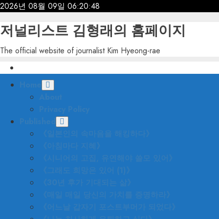
Skip
2026년 08월 09일
06:20:49
to
저널리스트 김형래의 홈페이지
content
The official website of journalist Kim Hyeong-rae
Primary
Home
Menu
About
Privacy Policy
Published
《일본인의 속마음을 해킹하다》
《아침마다 지혜》
《시니어의 고집, 유연해야 쓸모 있어》
《그래도 희망은 있어 (1)》
《30년 후가 기대되는 삶》
《매일 매일 당신의 가치를 증명하라》
《어느날 갑자기 포스트부머가 되었다》