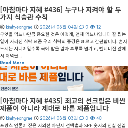
[아침마다 지혜 #436] 누구나 지켜야 할 두
가지 식습관 수칙
kimhyeongrae
2026년 08월 04일
0
12
무엇을 먹느냐만큼 중요한 것은 어떻게, 언제 먹느냐입니다 잘 씹는
일이 사라진 식탁 요즘 우리 식탁의 풍경은 빠르고 간편합니다. 혼자
드시는 시니어일수록 국에 밥을 말아 후루룩 넘기고, 텔레비전 앞에
서 저녁을...
Read More
1 minute read
게재된 글
아침마다 지혜
[아침마다 지혜 #435] 최고의 선크림은 비싼
제품이 아니라 제대로 바른 제품입니다
kimhyeongrae
2026년 08월 03일
0
40
프랑스 언론이 짚은 자외선 차단제 선택법과 SPF 숫자의 진실 진열