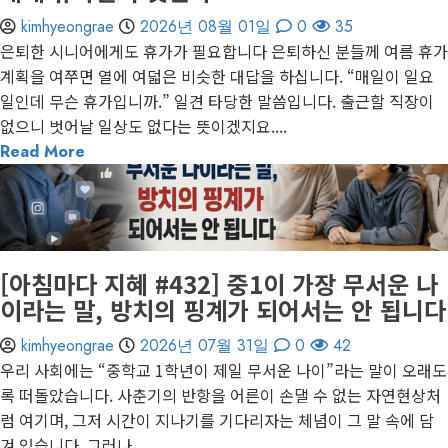
kimhyeongrae
2026년 08월 01일
0
35
은퇴한 시니어에게도 휴가가 필요합니다 은퇴하신 분들께 여름 휴가
계획을 여쭈면 열에 여덟은 비슷한 대답을 하십니다. “매일이 일요
일인데 무슨 휴가입니까.” 일견 타당한 말씀입니다. 출근할 직장이
없으니 벗어날 일상도 없다는 뜻이겠지요....
Read More
1 minute read
게재된 글
아침마다 지혜
[아침마다 지혜 #432] 중1이 가장 무서운 나
이라는 말, 방치의 핑계가 되어서는 안 됩니다
kimhyeongrae
2026년 07월 31일
0
42
우리 사회에는 “중학교 1학년이 제일 무서운 나이”라는 말이 오래도
록 떠돌았습니다. 사춘기의 반항을 어른이 손댈 수 없는 자연현상처
럼 여기며, 그저 시간이 지나기를 기다리자는 체념이 그 말 속에 담
겨 있습니다. 그러나...