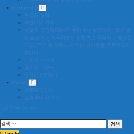
《나는 치사하게 은퇴하고 싶다》
Featured In
편집장 칼럼
아침마다 지혜
이렇게 경영해
20년간 주임에서 부장까지, 18년 동
안 임원으로 재직하면서 경험하고 체득하고 정리된
‘기업 경영’에 대한 세부적인 방법론을 공유하고자
합니다.
세계의 시니어
글로벌 트렌드
아랍인 3천년사
History
강릉김가족사
김형래의 이야기
Light/Dark Button
검
색:
Log-In