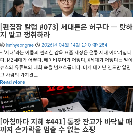
게재된 글
편집장 칼럼
[편집장 칼럼 #073] 세대론은 허구다 — 탓하
지 말고 쟁취하라
kimhyeongrae
2026년 04월 14일
0
284
– ‘세대’라는 이름의 편리한 감옥 요즘 세상은 온통 세대 이야기입니
다. MZ세대가 어떻다, 베이비부머가 어떻다, X세대가 어떻다는 말이
뉴스와 유튜브와 대화 속을 넘쳐흐릅니다. 마치 태어난 연도만 알면
그 사람의 가치관,...
Read More
1 minute read
게재된 글
아침마다 지혜
[아침마다 지혜 #441] 통장 잔고가 바닥날 때
까지 손가락을 멈출 수 없는 쇼핑