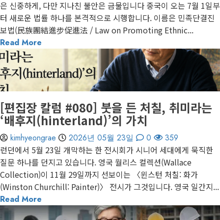
은 신중하게, 다만 지나친 불안은 금물입니다 중국이 오는 7월 1일부
터 새로운 법률 하나를 본격적으로 시행합니다. 이름은 민족단결진
보법(民族團結進步促進法 / Law on Promoting Ethnic...
Read More
1 minute read
게재된 글
편집장 칼럼
[편집장 칼럼 #080] 붓을 든 처칠, 취미라는
‘배후지(hinterland)’의 가치
kimhyeongrae
2026년 05월 23일
0
359
런던에서 5월 23일 개막하는 한 전시회가 시니어 세대에게 묵직한
질문 하나를 던지고 있습니다. 영국 월리스 컬렉션(Wallace
Collection)이 11월 29일까지 선보이는 〈윈스턴 처칠: 화가
(Winston Churchill: Painter)〉 전시가 그것입니다. 영국 일간지...
Read More
1 minute read