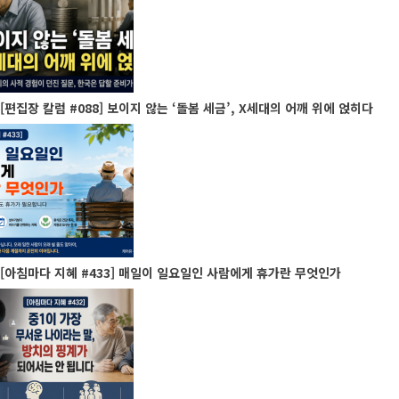
[편집장 칼럼 #088] 보이지 않는 ‘돌봄 세금’, X세대의 어깨 위에 얹히다
[아침마다 지혜 #433] 매일이 일요일인 사람에게 휴가란 무엇인가