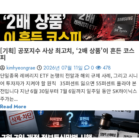
kimhyeongrae
2026년 07월 18일
0
156
6 minutes read
게재된 글
편집장 칼럼
[기획] 공포지수 사상 최고치, ‘2배 상품’이 흔든 코스
피
kimhyeongrae
2026년 07월 11일
0
478
단일종목 레버리지 ETF 논쟁의 전말과 해외 규제 사례, 그리고 시니
어 투자자가 지켜야 할 원칙 35퍼센트 잃으면 55퍼센트 올라야 본
전입니다 지난 6월 30일부터 7월 6일까지 일주일 동안 SK하이닉스
주가는...
Read More
3 minutes read
게재된 글
글로벌 트렌드