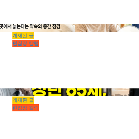
[기획] 39세와 19세, 그리고 19년 전의 사진
한 장 — 메시의 마지막 90분
kimhyeongrae
2026년 07월 19일
0
122
2 minutes read
게재된 글
편집장 칼럼
[기획] 통합돌봄 100일, 42.9퍼센트는 아직
모릅니다 — 살던 곳에서 늙는다는 약속의 중
간 점검
kimhyeongrae
2026년 07월 19일
0
148
2 minutes read
게재된 글
편집장 칼럼
[기획] 정년 65세, 언제 그리고 누구부터입니
까 — 1966년생과 1972년생 사이에 놓인 시
계