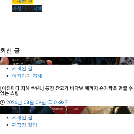
게재된 글
아침마다 지혜
[아침마다 지혜 #438] 44년 된 백화점이 문을 닫던
날, 700명이 줄을 섰습니다
kimhyeongrae
2026년 08월 06일
0
13
최신 글
1
게재된 글
아침마다 지혜
[아침마다 지혜 #441] 통장 잔고가 바닥날 때까지 손가락을 멈출 수
없는 쇼핑
2026년 08월 09일
0
7
2
게재된 글
편집장 칼럼