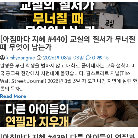
1 minute read
게재된 글
아침마다 지혜
[아침마다 지혜 #440] 교실의 질서가 무너질
때 무엇이 남는가
kimhyeongrae
2026년 08월 08일
0
15
말썽을 부린 학생을 벌하지 않고 대화로 풀어내자는 교육 철학이 미
국 공교육 현장에서 시험대에 올랐습니다. 월스트리트 저널(The
Wall Street Journal) 2026년 8월 5일 자 오피니언 지면에 실린 한
통의 독자...
Read More
1 minute read
게재된 글
아침마다 지혜
[아침마다 지혜 #439] 다른 아이들의 연필과