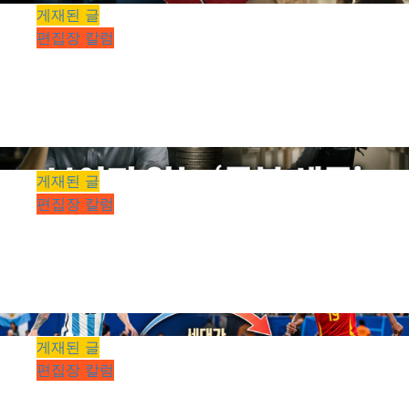
게재된 글
편집장 칼럼
[편집장 칼럼 #089] 그것은 사랑입니까, 아니
면 집착입니까
kimhyeongrae
2026년 08월 08일
0
14
1 minute read
게재된 글
편집장 칼럼
[편집장 칼럼 #088] 보이지 않는 ‘돌봄 세금’,
X세대의 어깨 위에 얹히다
kimhyeongrae
2026년 08월 01일
0
10
2 minutes read
게재된 글
편집장 칼럼