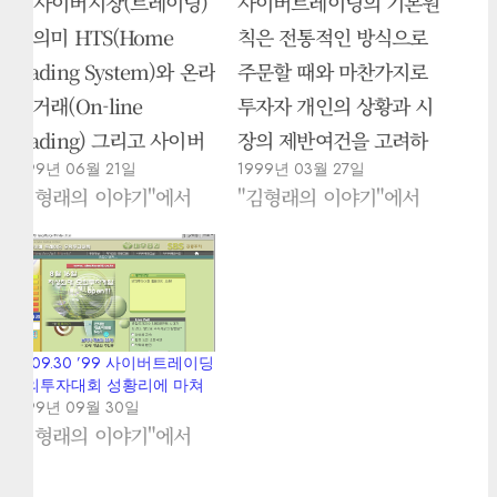
① 사이버시장(트레이딩)
사이버트레이딩의 기본원
의 의미 HTS(Home
칙은 전통적인 방식으로
Trading System)와 온라
주문할 때와 마찬가지로
인 거래(On-line
투자자 개인의 상황과 시
Trading) 그리고 사이버
장의 제반여건을 고려하
1999년 06월 21일
1999년 03월 27일
거래(Cyber Trading)라
여 투자하여야한다. 매매
"김형래의 이야기"에서
"김형래의 이야기"에서
는 단어가 혼재되고 있다.
하려는 종목에 대하여 충
HTS는 단어적인 표현으
분히 검색하고, 이 투자결
로 그야말로 집에서 주식
정으로 발생할 수 있는 위
매매를 할 수 있는 시스템
험수준을 평가하며, 기본
을 말한다. 온라인 거래는
적으로 적용되는 매매관
99.09.30 ’99 사이버트레이딩
유선을 통한 거래를 뜻하
련 규정들에 대하여 이해
모의투자대회 성황리에 마쳐
1999년 09월 30일
며, 이는 가정을 벗어나서
한 후에 투자를 결정해야
"김형래의 이야기"에서
유선을 통해서 증권회사
한다. 이러한 사이버트레
의 매매체결시스템에 연
이딩 기본원칙 10계명을