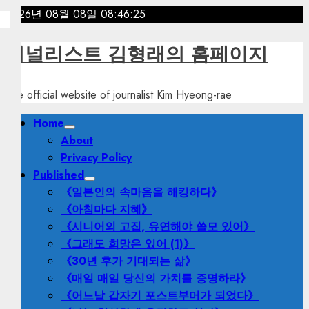
Skip
2026년 08월 08일
08:46:26
to
content
저널리스트 김형래의 홈페이지
The official website of journalist Kim Hyeong-rae
Primary
Home
Menu
About
Privacy Policy
Published
《일본인의 속마음을 해킹하다》
《아침마다 지혜》
《시니어의 고집, 유연해야 쓸모 있어》
《그래도 희망은 있어 (1)》
《30년 후가 기대되는 삶》
《매일 매일 당신의 가치를 증명하라》
《어느날 갑자기 포스트부머가 되었다》