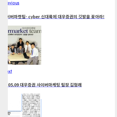
Previous
Previous
Post
결만 된다면 어디서고 거
알아본다. 사이버트레이
post:
래가 가능하다는 의미로
딩 10계명 ① 가장 좋은
navigation
사이버마켓팀- cyber 신대륙에 대우증권의 깃발을 꽂아라!
해석된다. 그렇다면 사이
회사와 거래를 유지하라.
버트레이딩은 유선을 뛰
투자자인…
어넘어…
Next
Next
post:
99.05.09 대우증권 사이버마케팅 팀장 김형래