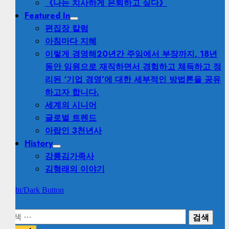
《나는 치사하게 은퇴하고 싶다》
Featured In
편집장 칼럼
아침마다 지혜
이렇게 경영해
20년간 주임에서 부장까지, 18년
동안 임원으로 재직하면서 경험하고 체득하고 정
리된 ‘기업 경영’에 대한 세부적인 방법론을 공유
하고자 합니다.
세계의 시니어
글로벌 트렌드
아랍인 3천년사
History
강릉김가족사
김형래의 이야기
Light/Dark Button
검
색: