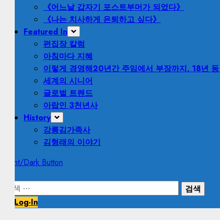
《어느날 갑자기 포스트부머가 되었다》
《나는 치사하게 은퇴하고 싶다》
Featured In
편집장 칼럼
아침마다 지혜
이렇게 경영해
20년간 주임에서 부장까지, 18년 
세계의 시니어
글로벌 트렌드
아랍인 3천년사
History
강릉김가족사
김형래의 이야기
Light/Dark Button
검
색:
Log-In