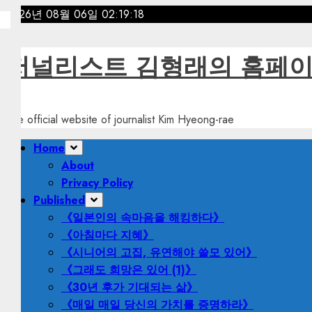
Skip
2026년 08월 06일
02:19:20
to
content
저널리스트 김형래의 홈페
The official website of journalist Kim Hyeong-rae
Primary
Home
Menu
About
Privacy Policy
Published
《일본인의 속마음을 해킹하다》
《아침마다 지혜》
《시니어의 고집, 유연해야 쓸모 있어》
《그래도 희망은 있어 (1)》
《30년 후가 기대되는 삶》
《매일 매일 당신의 가치를 증명하라》