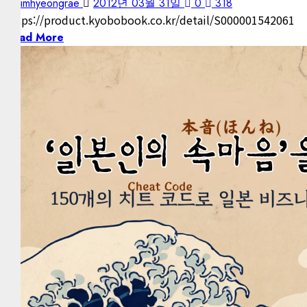
kimhyeongrae
2012년 03월 31일
0
318
https://product.kyobobook.co.kr/detail/S000001542061
Read More