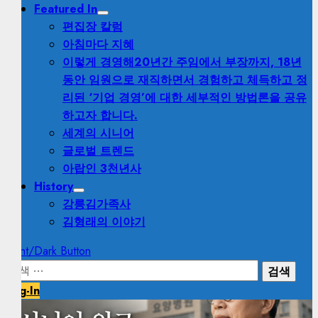
Featured In
편집장 칼럼
아침마다 지혜
이렇게 경영해
20년간 주임에서 부장까지, 18년
동안 임원으로 재직하면서 경험하고 체득하고 정
리된 ‘기업 경영’에 대한 세부적인 방법론을 공유
하고자 합니다.
세계의 시니어
글로벌 트렌드
아랍인 3천년사
History
강릉김가족사
김형래의 이야기
Light/Dark Button
검
색:
Log-In