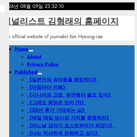
Skip
2026년 08월 09일
23:32:13
to
저널리스트 김형래의 홈페이지
content
The official website of journalist Kim Hyeong-rae
Primary
Home
Menu
About
Privacy Policy
Published
《일본인의 속마음을 해킹하다》
《아침마다 지혜》
《시니어의 고집, 유연해야 쓸모 있어》
《그래도 희망은 있어 (1)》
《30년 후가 기대되는 삶》
《매일 매일 당신의 가치를 증명하라》
《어느날 갑자기 포스트부머가 되었다》
《나는 치사하게 은퇴하고 싶다》