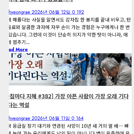
kimhyeongrae
2026년 06월 12일
0
192
몸에 해롭다는 사실을 알면서도 감자칩 한 봉지를 끝내 비우고, 탄
산음료와 달콤한 과자에 자꾸 손이 가는 경험은 누구에게나 한 번
쯤 있습니다. 그런데 이것이 단순히 의지가 약한 탓이 아니라, 애
초에 멈추기...
Read More
1 minute read
게재된 글
아침마다 지혜
[아침마다 지혜 #382] 가장 아픈 사람이 가장 오래 기다
린다는 역설
kimhyeongrae
2026년 06월 11일
0
164
영국 응급실 장기 대기와 연관된 사망이 10년 새 거의 열 배… 빠
르게 늙어 가는 우리에게도 남의 일이 아닙니다 병이 위중하여 응