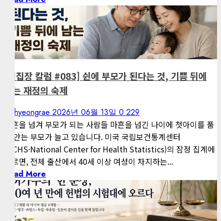
1 minute read
게재된 글
편집장 칼럼
[편집장 칼럼 #083] 쉰에 부모가 된다는 것, 기쁨 뒤에
남는 재정의 숙제
kimhyeongrae
2026년 06월 13일
0
229
마흔을 넘겨 부모가 되는 사람들 마흔을 넘긴 나이에 첫아이를 품
에 안는 부모가 늘고 있습니다. 미국 국립보건통계센터
(NCHS·National Center for Health Statistics)의 잠정 집계에
따르면, 전체 출산에서 40세 이상 여성이 차지하는...
Read More
1 minute read
게재된 글
아침마다 지혜