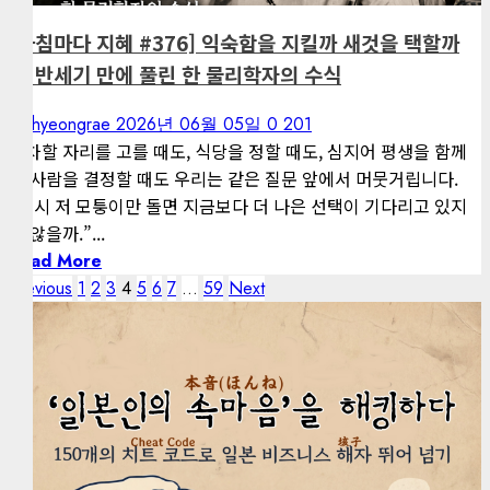
[아침마다 지혜 #376] 익숙함을 지킬까 새것을 택할까
― 반세기 만에 풀린 한 물리학자의 수식
kimhyeongrae
2026년 06월 05일
0
201
주차할 자리를 고를 때도, 식당을 정할 때도, 심지어 평생을 함께
할 사람을 결정할 때도 우리는 같은 질문 앞에서 머뭇거립니다.
“혹시 저 모퉁이만 돌면 지금보다 더 나은 선택이 기다리고 있지
는 않을까.”...
Read More
글
Previous
1
2
3
4
5
6
7
…
59
Next
페
이
지
매