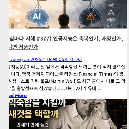
1 minute read
게재된 글
아침마다 지혜
[아침마다 지혜 #377] 인공지능은 축복인가, 재앙인가,
아니면 거품인가
kimhyeongrae
2026년 06월 06일
0
195
인공지능(AI)이라는 말 앞에서 막막함을 느끼는 분이 적지 않으실
것입니다. 영국 경제지 파이낸셜 타임스(Financial Times)의 경
제 칼럼니스트 마틴 울프(Martin Wolf)도 최근 글에서 바로 그 막
막함을 출발점으로 삼았습니다. 그는 12세기 유대...
Read More
1 minute read
게재된 글
아침마다 지혜