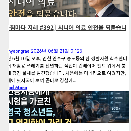
게재된 글
아침마다 지혜
[아침마다 지혜 #392] 시니어 의료 안전을 되묻습니
다
kimhyeongrae
2026년 06월 21일
0
123
지난 6월 10일 오후, 인천 연수구 송도동의 한 생활자원 회수센터
에서 재활용 쓰레기를 선별하던 직원이 컨베이어 벨트 위에서 붕
대에 감긴 물체를 발견했습니다. 처음에는 마네킹으로 여겼지만,
붕대에 핏자국이 보여 곧바로 경찰에...
Read More
1 minute read
게재된 글
편집장 칼럼