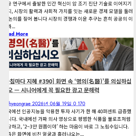
공공 연구에서 출발한 민간 혁신이 암 조기 진단 기술로 이어지기
까지, 시장의 활력과 사회적 가치를 잇는 새로운 경제 모델을 둘러
싼 논의를 짚어 봅니다 시장의 경쟁과 이윤 추구는 흔히 공공의 이
익과...
Read More
1 minute read
게재된 글
아침마다 지혜
[아침마다 지혜 #390] 화면 속 ‘명의(名醫)’를 의심하십
시오 — 시니어에게 꼭 필요한 광고 문해력
kimhyeongrae
2026년 06월 19일
0
170
영국에선 인공지능을 악용한 투자 사기가 한 해 40퍼센트 급증했
습니다. 국내에선 가짜 의사 영상으로 평범한 식품을 불로초처럼
포장하고, ‘2~3만 원쯤이야’ 하는 마음이 바로 그 노림수입니다.
요즘은 화면에 비친 얼굴과 흘러나오는...