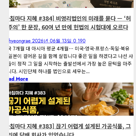
[아침마다 지혜 #384] 비영리법인의 미래를 묻다 — ‘허
가주의’ 한 문장, 60여 년 만에 헌법의 시험대에 오르다
kimhyeongrae
2026년 06월 13일
0
190
한국 7개월 대 아시아 평균 4개월… 미국·영국·프랑스·독일·북유
럽·일본이 걸어온 길을 함께 살핍니다 좋은 일을 하겠다고 나선 사
람들이 정작 그 일을 시작하는 출발선에서 가장 높은 문턱을 마주
합니다. 시민단체 하나를 법인으로 세우는...
Read More
1 minute read
게재된 글
아침마다 지혜
[아침마다 지혜 #383] 끊기 어렵게 설계된 가공식품, 그
뿌리에 담배 회사가 있었습니다