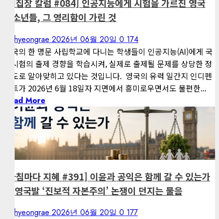
[편집장 칼럼 #084] 인공지능에게 시험을 가르친 영국
청소년들, 그 영리함이 가린 것
kimhyeongrae
2026년 06월 20일
0
174
영국의 한 명문 사립학교에 다니는 학생들이 인공지능(AI)에게 국
가시험의 출제 경향을 학습시켜, 실제로 출제될 문제를 상당한 정
확도로 알아맞히고 있다는 것입니다. 영국의 유력 일간지 인디펜
던트가 2026년 6월 18일자 지면에서 흥미로우면서도 불편한...
Read More
1 minute read
게재된 글
아침마다 지혜
[아침마다 지혜 #391] 이윤과 공익은 함께 갈 수 있는가
— 영국발 ‘진보적 자본주의’ 논쟁이 던지는 물음
kimhyeongrae
2026년 06월 20일
0
177