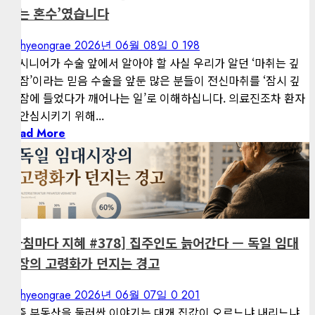
있는 혼수’였습니다
kimhyeongrae
2026년 06월 08일
0
198
— 시니어가 수술 앞에서 알아야 할 사실 우리가 알던 ‘마취는 깊
은 잠’이라는 믿음 수술을 앞둔 많은 분들이 전신마취를 ‘잠시 깊
은 잠에 들었다가 깨어나는 일’로 이해하십니다. 의료진조차 환자
를 안심시키기 위해...
Read More
1 minute read
게재된 글
아침마다 지혜
[아침마다 지혜 #378] 집주인도 늙어간다 — 독일 임대
시장의 고령화가 던지는 경고
kimhyeongrae
2026년 06월 07일
0
201
요즘 부동산을 둘러싼 이야기는 대개 집값이 오르느냐 내리느냐