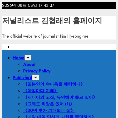
Skip
2026년 08월 08일
17:43:39
to
content
저널리스트 김형래의 홈페이지
The official website of journalist Kim Hyeong-rae
Primary
Home
Menu
About
Privacy Policy
Published
《일본인의 속마음을 해킹하다》
《아침마다 지혜》
《시니어의 고집, 유연해야 쓸모 있어》
《그래도 희망은 있어 (1)》
《30년 후가 기대되는 삶》
《매일 매일 당신의 가치를 증명하라》