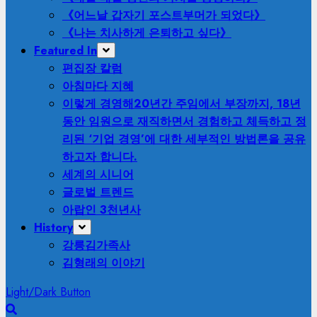
《어느날 갑자기 포스트부머가 되었다》
《나는 치사하게 은퇴하고 싶다》
Featured In
편집장 칼럼
아침마다 지혜
이렇게 경영해
20년간 주임에서 부장까지, 18년
동안 임원으로 재직하면서 경험하고 체득하고 정
리된 ‘기업 경영’에 대한 세부적인 방법론을 공유
하고자 합니다.
세계의 시니어
글로벌 트렌드
아랍인 3천년사
History
강릉김가족사
김형래의 이야기
Light/Dark Button