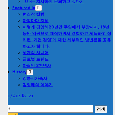
《나는 치사하게 은퇴하고 싶다》
Featured In
편집장 칼럼
아침마다 지혜
이렇게 경영해
20년간 주임에서 부장까지, 18년
동안 임원으로 재직하면서 경험하고 체득하고 정
리된 ‘기업 경영’에 대한 세부적인 방법론을 공유
하고자 합니다.
세계의 시니어
글로벌 트렌드
아랍인 3천년사
History
강릉김가족사
김형래의 이야기
Light/Dark Button
검
색: