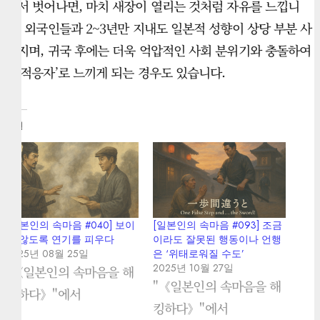
에서 벗어나면, 마치 새장이 열리는 것처럼 자유를 느낍니
다. 외국인들과 2~3년만 지내도 일본적 성향이 상당 부분 사
라지며, 귀국 후에는 더욱 억압적인 사회 분위기와 충돌하여
‘부적응자’로 느끼게 되는 경우도 있습니다.
관련
[일본인의 속마음 #040] 보이
[일본인의 속마음 #093] 조금
지 않도록 연기를 피우다
이라도 잘못된 행동이나 언행
2025년 08월 25일
은 ‘위태로워질 수도’
2025년 10월 27일
"《일본인의 속마음을 해
"《일본인의 속마음을 해
킹하다》"에서
킹하다》"에서