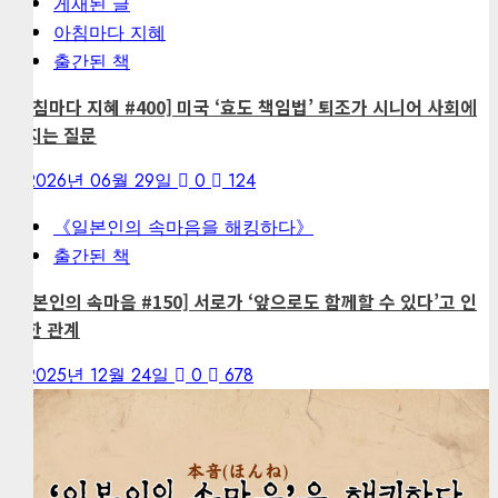
게재된 글
아침마다 지혜
출간된 책
[아침마다 지혜 #400] 미국 ‘효도 책임법’ 퇴조가 시니어 사회에
던지는 질문
2026년 06월 29일
0
124
《일본인의 속마음을 해킹하다》
출간된 책
[일본인의 속마음 #150] 서로가 ‘앞으로도 함께할 수 있다’고 인
정한 관계
2025년 12월 24일
0
678