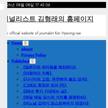
Skip
2026년 08월 08일
17:45:08
to
content
저널리스트 김형래의 홈페이지
The official website of journalist Kim Hyeong-rae
Primary
Home
Menu
About
Privacy Policy
Published
《일본인의 속마음을 해킹하다》
《아침마다 지혜》
《시니어의 고집, 유연해야 쓸모 있어》
《그래도 희망은 있어 (1)》
《30년 후가 기대되는 삶》
《매일 매일 당신의 가치를 증명하라》
《어느날 갑자기 포스트부머가 되었다》