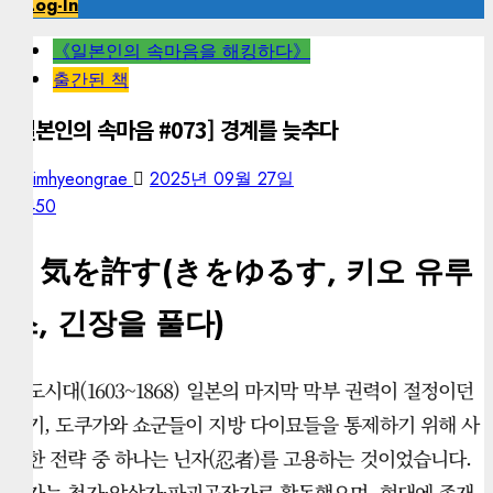
Log-In
《일본인의 속마음을 해킹하다》
출간된 책
[일본인의 속마음 #073] 경계를 늦추다
kimhyeongrae
2025년 09월 27일
450
– 気を許す(きをゆるす, 키오 유루
스, 긴장을 풀다)
에도시대(1603~1868) 일본의 마지막 막부 권력이 절정이던
시기, 도쿠가와 쇼군들이 지방 다이묘들을 통제하기 위해 사
용한 전략 중 하나는 닌자(忍者)를 고용하는 것이었습니다.
닌자는 첩자·암살자·파괴공작자로 활동했으며, 현대에 존재