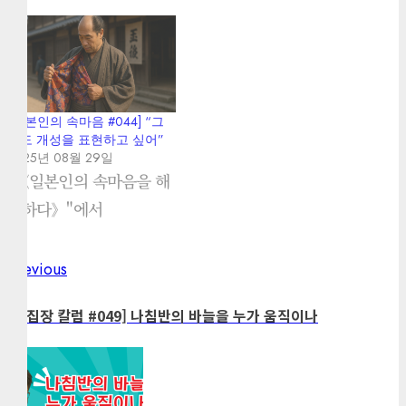
[일본인의 속마음 #044] “그
래도 개성을 표현하고 싶어”
2025년 08월 29일
"《일본인의 속마음을 해
킹하다》"에서
Previous
Previous
Post
post:
navigation
[편집장 칼럼 #049] 나침반의 바늘을 누가 움직이나