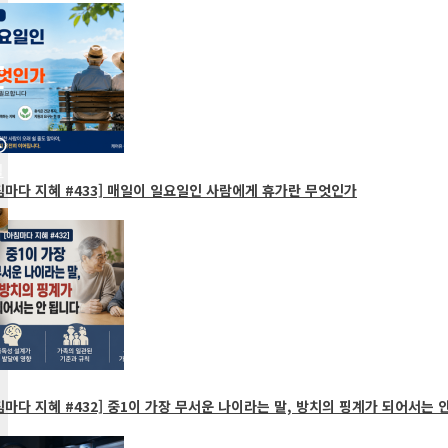
마다 지혜 #433] 매일이 일요일인 사람에게 휴가란 무엇인가
마다 지혜 #432] 중1이 가장 무서운 나이라는 말, 방치의 핑계가 되어서는 안