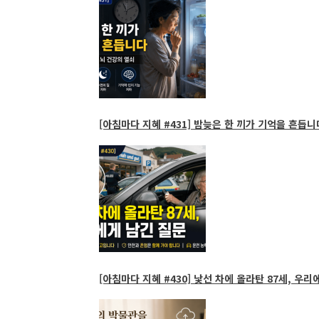
[아침마다 지혜 #431] 밤늦은 한 끼가 기억을 흔듭니다
[아침마다 지혜 #430] 낯선 차에 올라탄 87세, 우리에