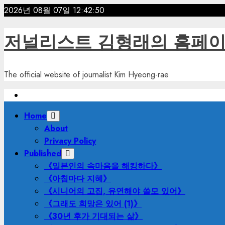
Skip
2026년 08월 07일
12:42:51
to
content
저널리스트 김형래의 홈페
The official website of journalist Kim Hyeong-rae
Primary
Home
Menu
About
Privacy Policy
Published
《일본인의 속마음을 해킹하다》
《아침마다 지혜》
《시니어의 고집, 유연해야 쓸모 있어》
《그래도 희망은 있어 (1)》
《30년 후가 기대되는 삶》