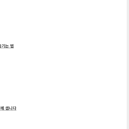
기는 법
께 샙니다