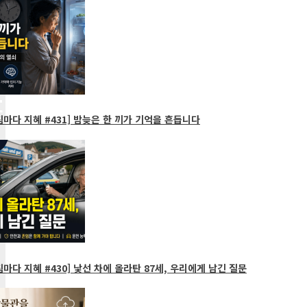
마다 지혜 #431] 밤늦은 한 끼가 기억을 흔듭니다
마다 지혜 #430] 낯선 차에 올라탄 87세, 우리에게 남긴 질문