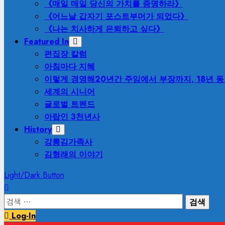
《매일 매일 당신의 가치를 증명하라》
《어느날 갑자기 포스트부머가 되었다》
《나는 치사하게 은퇴하고 싶다》
Featured In
편집장 칼럼
아침마다 지혜
이렇게 경영해
20년간 주임에서 부장까지, 18년 
세계의 시니어
글로벌 트렌드
아랍인 3천년사
History
강릉김가족사
김형래의 이야기
Light/Dark Button
검
색:
Log-In