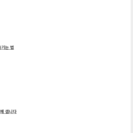
기는 법
께 샙니다