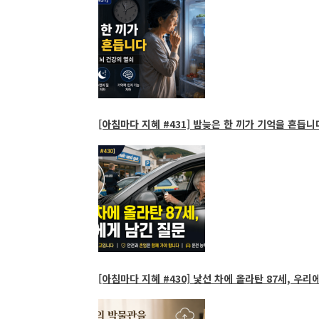
[아침마다 지혜 #431] 밤늦은 한 끼가 기억을 흔듭니다
[아침마다 지혜 #430] 낯선 차에 올라탄 87세, 우리에