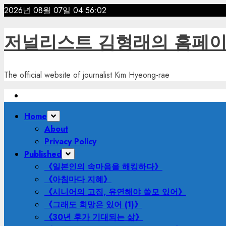
Skip
2026년 08월 07일
04:56:03
to
content
저널리스트 김형래의 홈페
The official website of journalist Kim Hyeong-rae
Primary
Home
Menu
About
Privacy Policy
Published
《일본인의 속마음을 해킹하다》
《아침마다 지혜》
《시니어의 고집, 유연해야 쓸모 있어》
《그래도 희망은 있어 (1)》
《30년 후가 기대되는 삶》