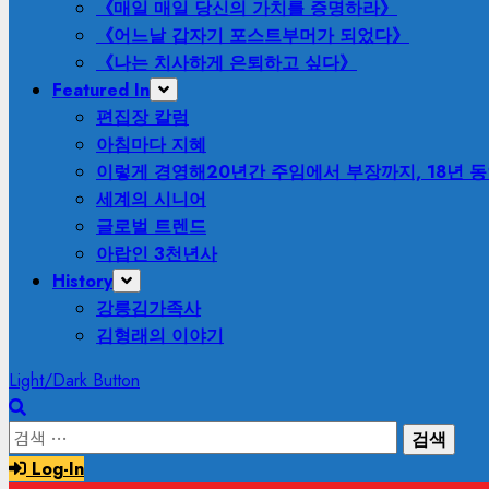
《매일 매일 당신의 가치를 증명하라》
《어느날 갑자기 포스트부머가 되었다》
《나는 치사하게 은퇴하고 싶다》
Featured In
편집장 칼럼
아침마다 지혜
이렇게 경영해
20년간 주임에서 부장까지, 18년 
세계의 시니어
글로벌 트렌드
아랍인 3천년사
History
강릉김가족사
김형래의 이야기
Light/Dark Button
검
색:
Log-In