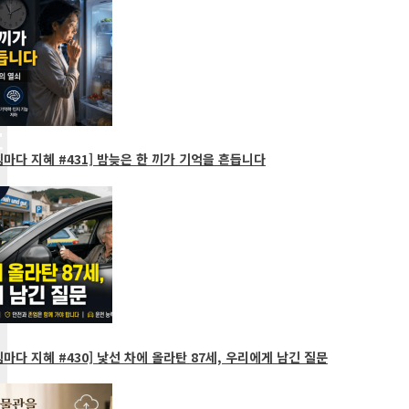
마다 지혜 #431] 밤늦은 한 끼가 기억을 흔듭니다
마다 지혜 #430] 낯선 차에 올라탄 87세, 우리에게 남긴 질문