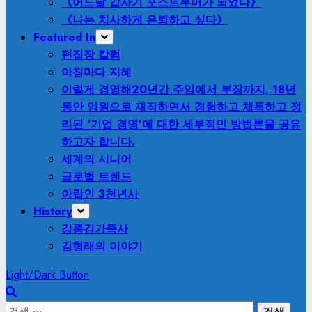
《어느날 갑자기 포스트부머가 되었다》
《나는 치사하게 은퇴하고 싶다》
Featured In
편집장 칼럼
아침마다 지혜
이렇게 경영해
20년간 주임에서 부장까지, 18년
동안 임원으로 재직하면서 경험하고 체득하고 정
리된 ‘기업 경영’에 대한 세부적인 방법론을 공유
하고자 합니다.
세계의 시니어
글로벌 트렌드
아랍인 3천년사
History
강릉김가족사
김형래의 이야기
Light/Dark Button
검