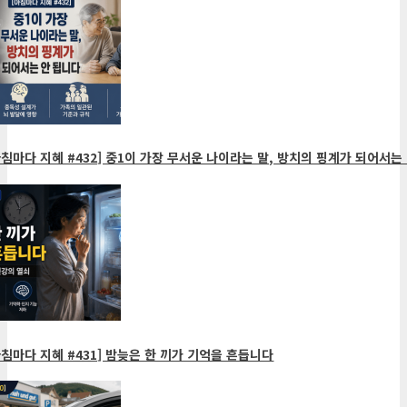
침마다 지혜 #432] 중1이 가장 무서운 나이라는 말, 방치의 핑계가 되어서는 
침마다 지혜 #431] 밤늦은 한 끼가 기억을 흔듭니다