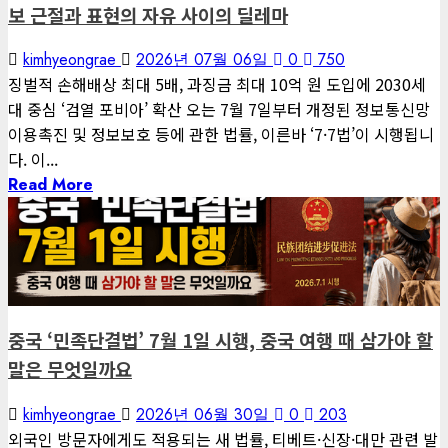
보 근절과 표현의 자유 사이의 딜레마
kimhyeongrae
2026년 07월 06일
0
750
징벌적 손해배상 최대 5배, 과징금 최대 10억 원 도입에 2030세
대 중심 ‘검열 포비아’ 확산 오는 7월 7일부터 개정된 정보통신망
이용촉진 및 정보보호 등에 관한 법률, 이른바 ‘7·7법’이 시행됩니
다. 이...
Read More
1 minute read
게재된 글
글로벌 트렌드
중국 ‘민족단결법’ 7월 1일 시행, 중국 여행 때 삼가야 할
말은 무엇일까요
kimhyeongrae
2026년 06월 30일
0
203
외국인 방문자에게도 적용되는 새 법률, 티베트·신장·대만 관련 발