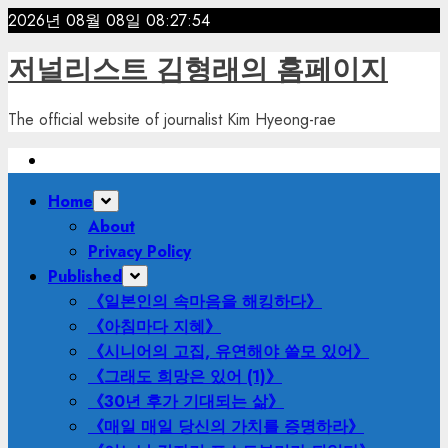
Skip
2026년 08월 08일
08:27:56
to
저널리스트 김형래의 홈페이지
content
The official website of journalist Kim Hyeong-rae
Primary
Home
Menu
About
Privacy Policy
Published
《일본인의 속마음을 해킹하다》
《아침마다 지혜》
《시니어의 고집, 유연해야 쓸모 있어》
《그래도 희망은 있어 (1)》
《30년 후가 기대되는 삶》
《매일 매일 당신의 가치를 증명하라》