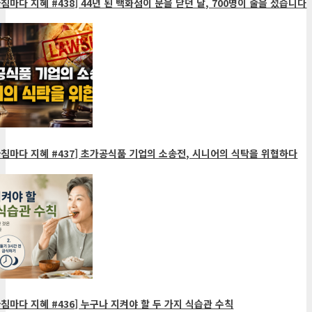
침마다 지혜 #438] 44년 된 백화점이 문을 닫던 날, 700명이 줄을 섰습니다
침마다 지혜 #437] 초가공식품 기업의 소송전, 시니어의 식탁을 위협하다
침마다 지혜 #436] 누구나 지켜야 할 두 가지 식습관 수칙