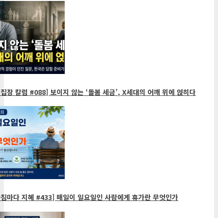
집장 칼럼 #088] 보이지 않는 ‘돌봄 세금’, X세대의 어깨 위에 얹히다
침마다 지혜 #433] 매일이 일요일인 사람에게 휴가란 무엇인가