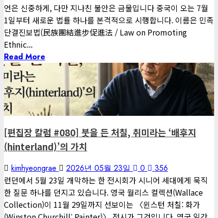
언은 신중하게, 다만 지나친 불안은 금물입니다 중국이 오는 7월
1일부터 새로운 법률 하나를 본격적으로 시행합니다. 이름은 민족
단결진보법(民族團結進步促進法 / Law on Promoting
Ethnic...
Read More
1 minute read
게재된 글
편집장 칼럼
[편집장 칼럼 #080] 붓을 든 처칠, 취미라는 ‘배후지
(hinterland)’의 가치
kimhyeongrae
2026년 05월 23일
0
356
런던에서 5월 23일 개막하는 한 전시회가 시니어 세대에게 묵직
한 질문 하나를 던지고 있습니다. 영국 월리스 컬렉션(Wallace
Collection)이 11월 29일까지 선보이는 〈윈스턴 처칠: 화가
(Winston Churchill: Painter)〉 전시가 그것입니다. 영국 일간