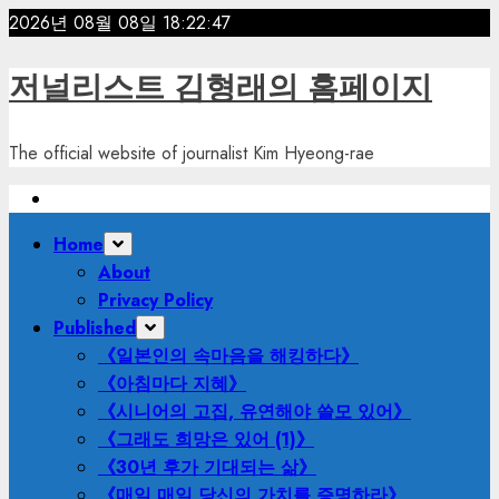
Skip
2026년 08월 08일
18:22:49
to
content
저널리스트 김형래의 홈페이지
The official website of journalist Kim Hyeong-rae
Primary
Home
Menu
About
Privacy Policy
Published
《일본인의 속마음을 해킹하다》
《아침마다 지혜》
《시니어의 고집, 유연해야 쓸모 있어》
《그래도 희망은 있어 (1)》
《30년 후가 기대되는 삶》
《매일 매일 당신의 가치를 증명하라》