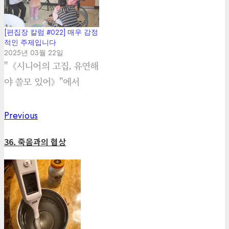
[편집장 칼럼 #022] 매우 감정
적인 주제입니다
2025년 03월 22일
"《시니어의 고집, 유연해
야 쓸모 있어》"에서
Previous
Previous
Post
post:
navigation
36. 죽음과의 협상