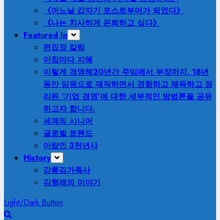
《어느날 갑자기 포스트부머가 되었다》
《나는 치사하게 은퇴하고 싶다》
Featured In
편집장 칼럼
아침마다 지혜
이렇게 경영해
20년간 주임에서 부장까지, 18년
동안 임원으로 재직하면서 경험하고 체득하고 정
리된 ‘기업 경영’에 대한 세부적인 방법론을 공유
하고자 합니다.
세계의 시니어
글로벌 트렌드
아랍인 3천년사
History
강릉김가족사
김형래의 이야기
Light/Dark Button