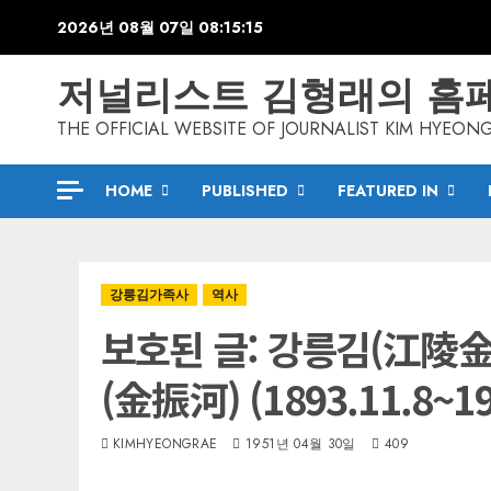
Skip
2026년 08월 07일
08:15:16
to
content
저널리스트 김형래의 홈
THE OFFICIAL WEBSITE OF JOURNALIST KIM HYEON
HOME
PUBLISHED
FEATURED IN
강릉김가족사
역사
보호된 글: 강릉김(江陵金
(金振河) (1893.11.8~19
KIMHYEONGRAE
1951년 04월 30일
409