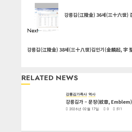
1862年 哲宗 14年
navigation
Previous
同麓後丁坐
post:
강릉김(江陵金) 36세(三十六世) 김태경(
Next
Next
post:
강릉김(江陵金) 38세(三十八世)김인기(金麟起, 字 聖從) (1
RELATED NEWS
강릉김가족사
역사
강릉김가 – 문장(紋章, Emblem)
2026년 02월 17일
0
511