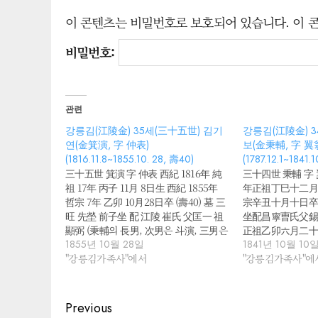
이 콘텐츠는 비밀번호로 보호되어 있습니다. 이 
비밀번호:
관련
강릉김(江陵金) 35세(三十五世) 김기
강릉김(江陵金) 3
연(金箕演, 字 仲表)
보(金秉輔, 字 翼
(1816.11.8~1855.10. 28, 壽40)
(1787.12.1~1841.
三十五世 箕演 字 仲表 西紀 1816年 純
三十四世 秉輔 字
祖 17年 丙子 11月 8日生 西紀 1855年
年正祖丁巳十二
哲宗 7年 乙卯 10月28日卒 (壽40) 墓 三
宗辛丑十月十日
旺 先塋 前子坐 配 江陵 崔氏 父匡一 祖
坐配昌寧曺氏父
顯弼 (秉輔의 長男, 次男은 斗演, 三男은
正祖乙卯六月二
奎演) 西紀 1814年 純祖 15年 甲戌 9月 3
1855년 10월 28일
宗壬戌十一月十日
1841년 10월 10
日生 西紀 1886年 高宗 24年 丙戌 4월
"강릉김가족사"에서
炬의 獨子) 西紀 1
"강릉김가족사"에
18일卒祔 (壽73)
12月 1日生 西紀 1
10月10日卒 (壽5
丁坐 配 昌寧 曺氏
Post
Previous
1795年 正祖 20