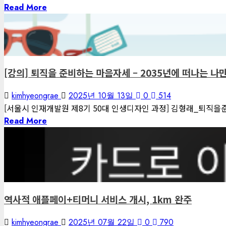
Read More
김형래의 이야기
역사
[강의] 퇴직을 준비하는 마음자세 – 2035년에 떠나는 나
kimhyeongrae
2025년 10월 13일
0
514
[서울시 인재개발원 제8기 50대 인생디자인 과정] 김형래_퇴직을준비
Read More
1 minute read
김형래의 이야기
역사
역사적 애플페이+티머니 서비스 개시, 1km 완주
kimhyeongrae
2025년 07월 22일
0
790