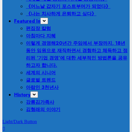
《어느날 갑자기 포스트부머가 되었다》
《나는 치사하게 은퇴하고 싶다》
Featured In
편집장 칼럼
아침마다 지혜
이렇게 경영해
20년간 주임에서 부장까지, 18년
동안 임원으로 재직하면서 경험하고 체득하고 정
리된 ‘기업 경영’에 대한 세부적인 방법론을 공유
하고자 합니다.
세계의 시니어
글로벌 트렌드
아랍인 3천년사
History
강릉김가족사
김형래의 이야기
Light/Dark Button