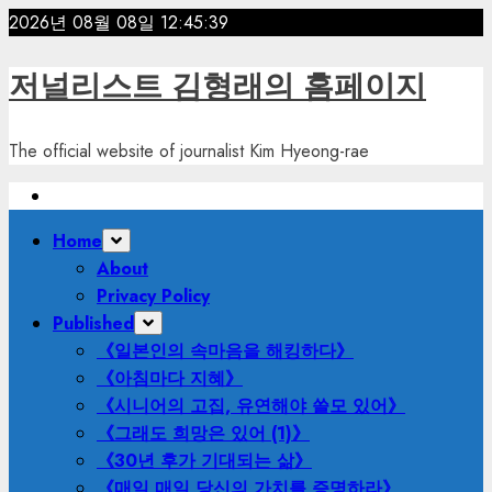
Skip
2026년 08월 08일
12:45:41
to
content
저널리스트 김형래의 홈페이지
The official website of journalist Kim Hyeong-rae
Primary
Home
Menu
About
Privacy Policy
Published
《일본인의 속마음을 해킹하다》
《아침마다 지혜》
《시니어의 고집, 유연해야 쓸모 있어》
《그래도 희망은 있어 (1)》
《30년 후가 기대되는 삶》
《매일 매일 당신의 가치를 증명하라》