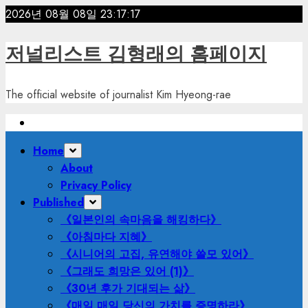
Skip
2026년 08월 08일
23:17:19
to
content
저널리스트 김형래의 홈페이지
The official website of journalist Kim Hyeong-rae
Primary
Home
Menu
About
Privacy Policy
Published
《일본인의 속마음을 해킹하다》
《아침마다 지혜》
《시니어의 고집, 유연해야 쓸모 있어》
《그래도 희망은 있어 (1)》
《30년 후가 기대되는 삶》
《매일 매일 당신의 가치를 증명하라》