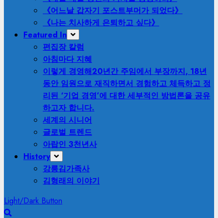
《어느날 갑자기 포스트부머가 되었다》
《나는 치사하게 은퇴하고 싶다》
Featured In
편집장 칼럼
아침마다 지혜
이렇게 경영해
20년간 주임에서 부장까지, 18년
동안 임원으로 재직하면서 경험하고 체득하고 정
리된 ‘기업 경영’에 대한 세부적인 방법론을 공유
하고자 합니다.
세계의 시니어
글로벌 트렌드
아랍인 3천년사
History
강릉김가족사
김형래의 이야기
Light/Dark Button