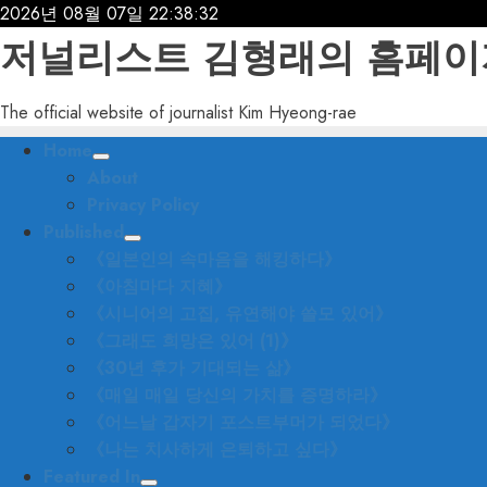
Skip
2026년 08월 07일
22:38:34
to
저널리스트 김형래의 홈페이
content
The official website of journalist Kim Hyeong-rae
Primary
Home
Menu
About
Privacy Policy
Published
《일본인의 속마음을 해킹하다》
《아침마다 지혜》
《시니어의 고집, 유연해야 쓸모 있어》
《그래도 희망은 있어 (1)》
《30년 후가 기대되는 삶》
《매일 매일 당신의 가치를 증명하라》
《어느날 갑자기 포스트부머가 되었다》
《나는 치사하게 은퇴하고 싶다》
Featured In