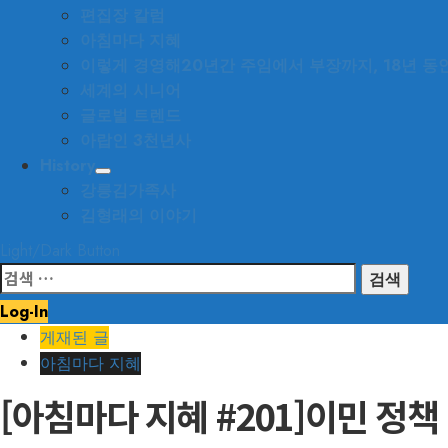
편집장 칼럼
아침마다 지혜
이렇게 경영해
20년간 주임에서 부장까지, 18년 
세계의 시니어
글로벌 트렌드
아랍인 3천년사
History
강릉김가족사
김형래의 이야기
Light/Dark Button
검
색:
Log-In
게재된 글
아침마다 지혜
[아침마다 지혜 #201]이민 정책