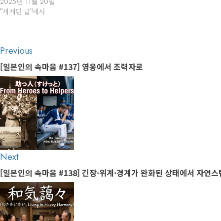
2025년 11월 20일
"게재된 글"에서
Post
Previous
Previous
navigation
post:
[일본인의 속마음 #137] 영웅에서 조력자로
Next
Next
post:
[일본인의 속마음 #138] 긴장·위계·경계가 완화된 상태에서 자연