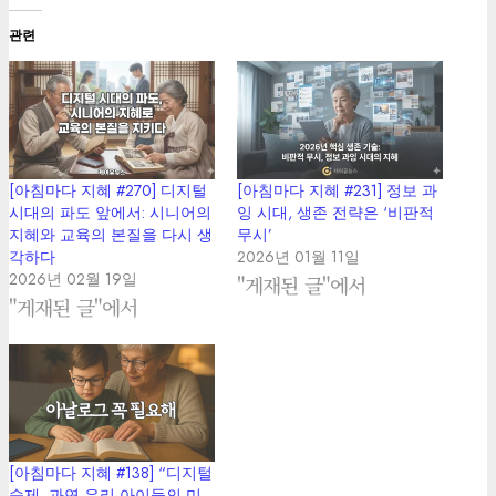
관련
[아침마다 지혜 #270] 디지털
[아침마다 지혜 #231] 정보 과
시대의 파도 앞에서: 시니어의
잉 시대, 생존 전략은 ‘비판적
지혜와 교육의 본질을 다시 생
무시’
각하다
2026년 01월 11일
2026년 02월 19일
"게재된 글"에서
"게재된 글"에서
[아침마다 지혜 #138] “디지털
숙제, 과연 우리 아이들의 미