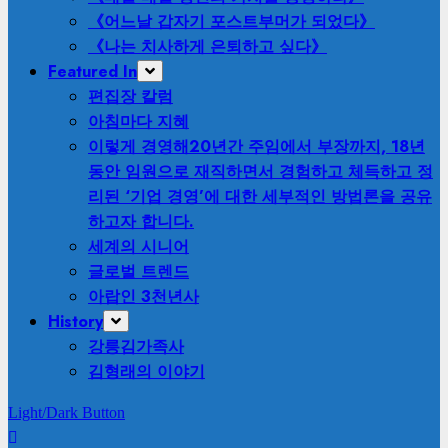
《어느날 갑자기 포스트부머가 되었다》
《나는 치사하게 은퇴하고 싶다》
Featured In
편집장 칼럼
아침마다 지혜
이렇게 경영해
20년간 주임에서 부장까지, 18년
동안 임원으로 재직하면서 경험하고 체득하고 정
리된 ‘기업 경영’에 대한 세부적인 방법론을 공유
하고자 합니다.
세계의 시니어
글로벌 트렌드
아랍인 3천년사
History
강릉김가족사
김형래의 이야기
Light/Dark Button