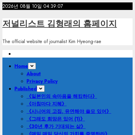
Skip
2026년 08월 10일
04:39:09
to
content
저널리스트 김형래의 홈페이지
The official website of journalist Kim Hyeong-rae
Primary
Home
Menu
About
Privacy Policy
Published
《일본인의 속마음을 해킹하다》
《아침마다 지혜》
《시니어의 고집, 유연해야 쓸모 있어》
《그래도 희망은 있어 (1)》
《30년 후가 기대되는 삶》
《매일 매일 당신의 가치를 증명하라》