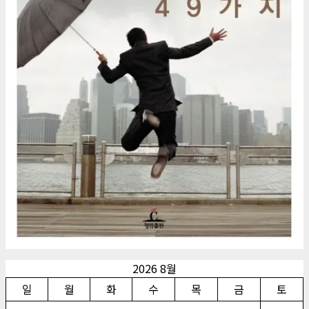
2026 8월
일
월
화
수
목
금
토