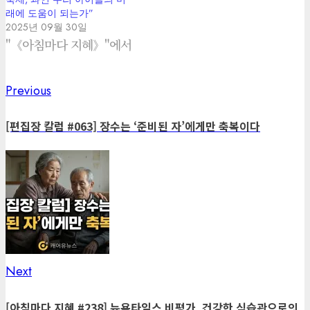
래에 도움이 되는가”
2025년 09월 30일
"《아침마다 지혜》"에서
Previous
Previous
Post
post:
navigation
[편집장 칼럼 #063] 장수는 ‘준비된 자’에게만 축복이다
Next
Next
post:
[아침마다 지혜 #238] 뉴욕타임스 비평가, 건강한 식습관으로의