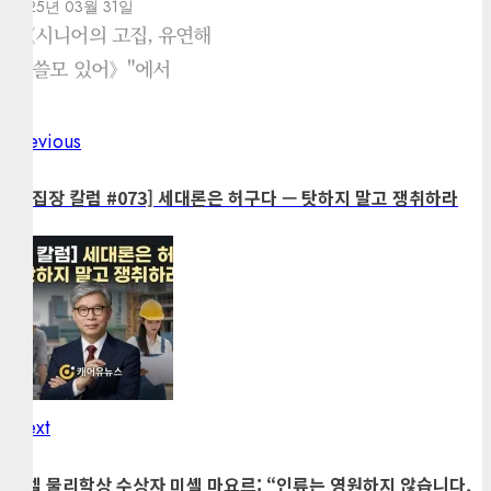
2025년 03월 31일
"《시니어의 고집, 유연해
야 쓸모 있어》"에서
Previous
Previous
Post
post:
navigation
[편집장 칼럼 #073] 세대론은 허구다 — 탓하지 말고 쟁취하라
Next
Next
post:
노벨 물리학상 수상자 미셸 마요르: “인류는 영원하지 않습니다,