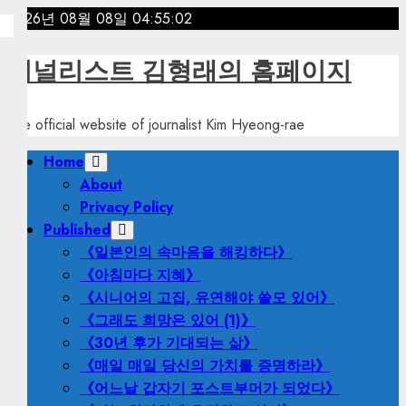
Skip
2026년 08월 08일
04:55:04
to
content
저널리스트 김형래의 홈페이지
The official website of journalist Kim Hyeong-rae
Primary
Home
Menu
About
Privacy Policy
Published
《일본인의 속마음을 해킹하다》
《아침마다 지혜》
《시니어의 고집, 유연해야 쓸모 있어》
《그래도 희망은 있어 (1)》
《30년 후가 기대되는 삶》
《매일 매일 당신의 가치를 증명하라》
《어느날 갑자기 포스트부머가 되었다》