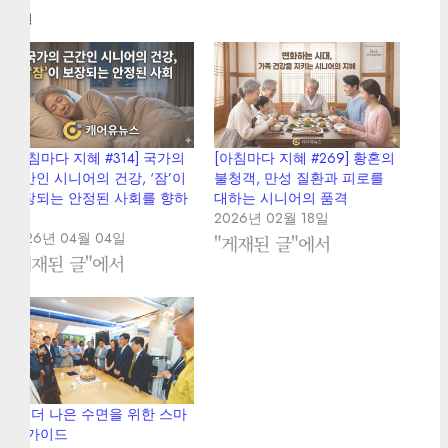
관련
[아침마다 지혜 #314] 국가의
[아침마다 지혜 #269] 황혼의
근간인 시니어의 건강, ‘잠’이
불청객, 만성 질환과 피로를
보장되는 안정된 사회를 향하
대하는 시니어의 품격
여
2026년 02월 18일
2026년 04월 04일
"게재된 글"에서
"게재된 글"에서
54. 더 나은 수면을 위한 스마
트 가이드