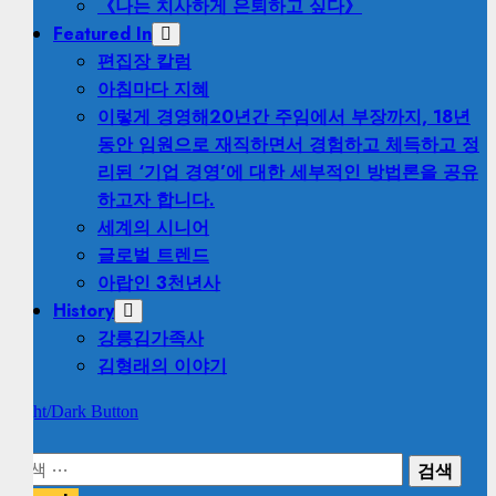
《나는 치사하게 은퇴하고 싶다》
Featured In
편집장 칼럼
아침마다 지혜
이렇게 경영해
20년간 주임에서 부장까지, 18년
동안 임원으로 재직하면서 경험하고 체득하고 정
리된 ‘기업 경영’에 대한 세부적인 방법론을 공유
하고자 합니다.
세계의 시니어
글로벌 트렌드
아랍인 3천년사
History
강릉김가족사
김형래의 이야기
Light/Dark Button
검
색: