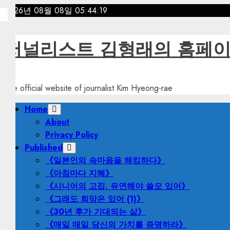
Skip
2026년 08월 08일
05:44:20
to
content
저널리스트 김형래의 홈페
The official website of journalist Kim Hyeong-rae
Primary
Home
Menu
About
Privacy Policy
Published
《일본인의 속마음을 해킹하다》
《아침마다 지혜》
《시니어의 고집, 유연해야 쓸모 있어》
《그래도 희망은 있어 (1)》
《30년 후가 기대되는 삶》
《매일 매일 당신의 가치를 증명하라》