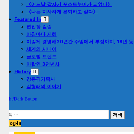
《어느날 갑자기 포스트부머가 되었다》
《나는 치사하게 은퇴하고 싶다》
Featured In
편집장 칼럼
아침마다 지혜
이렇게 경영해
20년간 주임에서 부장까지, 18년 
세계의 시니어
글로벌 트렌드
아랍인 3천년사
History
강릉김가족사
김형래의 이야기
Light/Dark Button
검
색:
Log-In