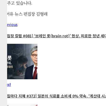
워 주고 있습니다.
캐어유 뉴스 편집장 김형래
Previous
Post
Previous
post:
navigation
[편집장 칼럼 #081] ‘브레인 롯(brain rot)’ 현상, 피로한 청년
Next
Next
post:
[아침마다 지혜 #372] 일본의 식료품 소비세 0% 약속, ‘계산대