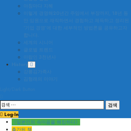
아침마다 지혜
이렇게 경영해
20년간 주임에서 부장까지, 18년 동
안 임원으로 재직하면서 경험하고 체득하고 정리된
‘기업 경영’에 대한 세부적인 방법론을 공유하고자
합니다.
세계의 시니어
글로벌 트렌드
아랍인 3천년사
History
강릉김가족사
김형래의 이야기
Light/Dark Button
검
색:
Log-In
《일본인의 속마음을 해킹하다》
출간된 책