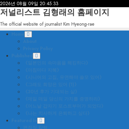
Skip
2026년 08월 09일
20:45:35
저널리스트 김형래의 홈페이지
to
content
The official website of journalist Kim Hyeong-rae
Primary
Home
Menu
About
Privacy Policy
Published
《일본인의 속마음을 해킹하다》
《아침마다 지혜》
《시니어의 고집, 유연해야 쓸모 있어》
《그래도 희망은 있어 (1)》
《30년 후가 기대되는 삶》
《매일 매일 당신의 가치를 증명하라》
《어느날 갑자기 포스트부머가 되었다》
《나는 치사하게 은퇴하고 싶다》
Featured In
편집장 칼럼