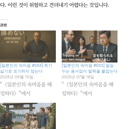
다. 이런 것이 위험하고 견뎌내기 어렵다는 것입니다.
관련
[일본인의 속마음 #056] 죽기
[일본인의 속마음 #003] 말실
살기로 포기하지 않는다
수는 용서없이 발목을 붙잡는다
2025년 09월 10일
2025년 07월 18일
"《일본인의 속마음을 해
"《일본인의 속마음을 해
킹하다》"에서
킹하다》"에서