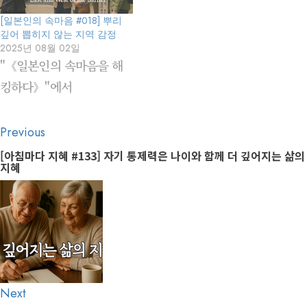
[일본인의 속마음 #018] 뿌리
깊어 뽑히지 않는 지역 감정
2025년 08월 02일
"《일본인의 속마음을 해
킹하다》"에서
Post
Previous
Previous
navigation
post:
[아침마다 지혜 #133] 자기 통제력은 나이와 함께 더 깊어지는 삶의
지혜
Next
Next