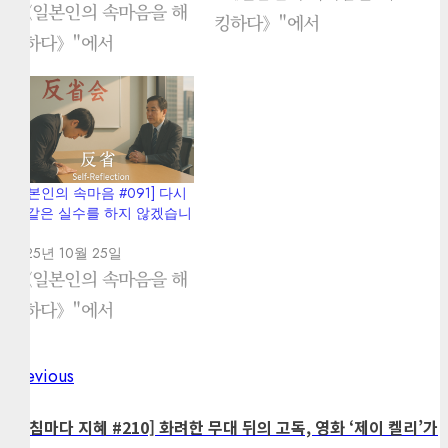
"《일본인의 속마음을 해
킹하다》"에서
킹하다》"에서
[일본인의 속마음 #091] 다시
는 같은 실수를 하지 않겠습니
다.
2025년 10월 25일
"《일본인의 속마음을 해
킹하다》"에서
Previous
Previous
Post
post:
navigation
[아침마다 지혜 #210] 화려한 무대 뒤의 고독, 영화 ‘제이 켈리’가