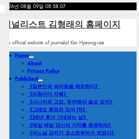
Skip
2026년 08월 09일
08:58:09
to
content
저널리스트 김형래의 홈페이지
The official website of journalist Kim Hyeong-rae
Primary
Home
Menu
About
Privacy Policy
Published
《일본인의 속마음을 해킹하다》
《아침마다 지혜》
《시니어의 고집, 유연해야 쓸모 있어》
《그래도 희망은 있어 (1)》
《30년 후가 기대되는 삶》
《매일 매일 당신의 가치를 증명하라》
《어느날 갑자기 포스트부머가 되었다》