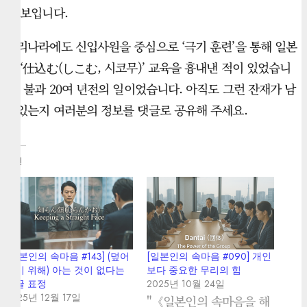
아 보입니다.
우리나라에도 신입사원을 중심으로 ‘극기 훈련’을 통해 일본
의 ‘仕込む(しこむ, 시코무)’ 교육을 흉내낸 적이 있었습니
다. 불과 20여 년전의 일이었습니다. 아직도 그런 잔재가 남
아있는지 여러분의 정보를 댓글로 공유해 주세요.
관련
[일본인의 속마음 #143] (덮어
[일본인의 속마음 #090] 개인
두기 위해) 아는 것이 없다는
보다 중요한 무리의 힘
얼굴 표정
2025년 10월 24일
2025년 12월 17일
"《일본인의 속마음을 해