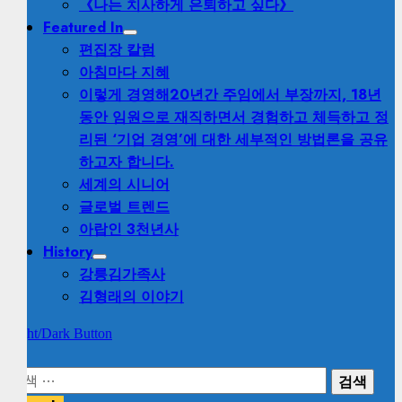
《나는 치사하게 은퇴하고 싶다》
Featured In
편집장 칼럼
아침마다 지혜
이렇게 경영해
20년간 주임에서 부장까지, 18년
동안 임원으로 재직하면서 경험하고 체득하고 정
리된 ‘기업 경영’에 대한 세부적인 방법론을 공유
하고자 합니다.
세계의 시니어
글로벌 트렌드
아랍인 3천년사
History
강릉김가족사
김형래의 이야기
Light/Dark Button
검
색: