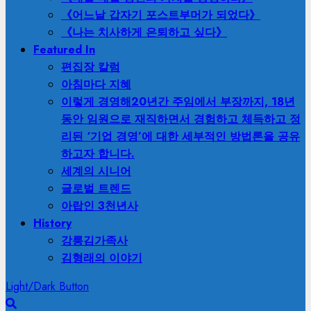
《어느날 갑자기 포스트부머가 되었다》
《나는 치사하게 은퇴하고 싶다》
Featured In
편집장 칼럼
아침마다 지혜
이렇게 경영해
20년간 주임에서 부장까지, 18년
동안 임원으로 재직하면서 경험하고 체득하고 정
리된 ‘기업 경영’에 대한 세부적인 방법론을 공유
하고자 합니다.
세계의 시니어
글로벌 트렌드
아랍인 3천년사
History
강릉김가족사
김형래의 이야기
Light/Dark Button