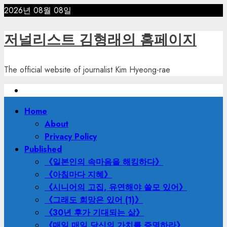
Skip
2026년 08월 08일
to
content
저널리스트 김형래의 홈페이지
The official website of journalist Kim Hyeong-rae
Primary
Home
Menu
About
Privacy Policy
Published
《일본인의 속마음을 해킹하다》
《아침마다 지혜》
《시니어의 고집, 유연해야 쓸모 있어》
《그래도 희망은 있어 (1)》
《30년 후가 기대되는 삶》
《매일 매일 당신의 가치를 증명하라》