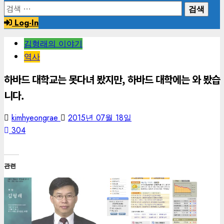
검
색:
Log-In
김형래의 이야기
역사
하바드 대학교는 못다녀 봤지만, 하바드 대학에는 와 봤습
니다.
kimhyeongrae
2015년 07월 18일
304
관련