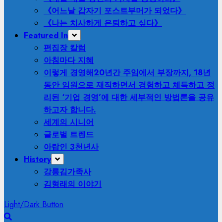
《어느날 갑자기 포스트부머가 되었다》
《나는 치사하게 은퇴하고 싶다》
Featured In
편집장 칼럼
아침마다 지혜
이렇게 경영해
20년간 주임에서 부장까지, 18년
동안 임원으로 재직하면서 경험하고 체득하고 정
리된 ‘기업 경영’에 대한 세부적인 방법론을 공유
하고자 합니다.
세계의 시니어
글로벌 트렌드
아랍인 3천년사
History
강릉김가족사
김형래의 이야기
Light/Dark Button