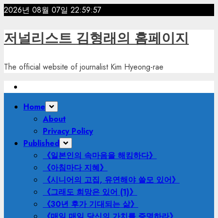
Skip
2026년 08월 07일
22:59:59
to
content
저널리스트 김형래의 홈페이지
The official website of journalist Kim Hyeong-rae
Primary
Home
Menu
About
Privacy Policy
Published
《일본인의 속마음을 해킹하다》
《아침마다 지혜》
《시니어의 고집, 유연해야 쓸모 있어》
《그래도 희망은 있어 (1)》
《30년 후가 기대되는 삶》
《매일 매일 당신의 가치를 증명하라》