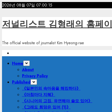
Skip
2026년 08월 07일
07:00:16
to
content
저널리스트 김형래의 홈페
The official website of journalist Kim Hyeong-rae
Primary
Home
Menu
About
Privacy Policy
Published
《일본인의 속마음을 해킹하다》
《아침마다 지혜》
《시니어의 고집, 유연해야 쓸모 있어》
《그래도 희망은 있어 (1)》