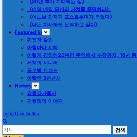
《30년 후가 기대되는 삶》
《매일 매일 당신의 가치를 증명하라》
《어느날 갑자기 포스트부머가 되었다》
《나는 치사하게 은퇴하고 싶다》
Featured In
편집장 칼럼
아침마다 지혜
이렇게 경영해
20년간 주임에서 부장까지, 18년 
세계의 시니어
글로벌 트렌드
아랍인 3천년사
History
강릉김가족사
김형래의 이야기
Light/Dark Button
검
색: