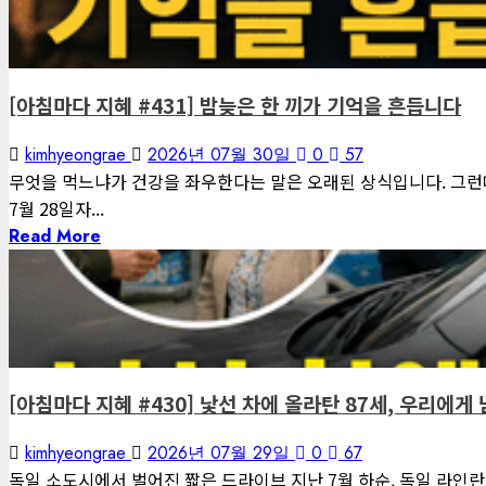
게재된 글
아침마다 지혜
[아침마다 지혜 #431] 밤늦은 한 끼가 기억을 흔듭니다
kimhyeongrae
2026년 07월 30일
0
57
무엇을 먹느냐가 건강을 좌우한다는 말은 오래된 상식입니다. 그런데
7월 28일자...
Read More
1 minute read
게재된 글
아침마다 지혜
[아침마다 지혜 #430] 낯선 차에 올라탄 87세, 우리에게
kimhyeongrae
2026년 07월 29일
0
67
독일 소도시에서 벌어진 짧은 드라이브 지난 7월 하순, 독일 라인란트