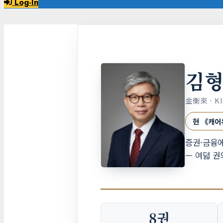
Log-In
김
金衡來 · K
현 《캐어
증권·금융에
— 여덟 권
8권