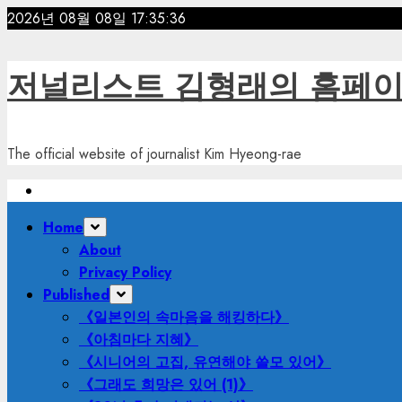
Skip
2026년 08월 08일
17:35:37
to
content
저널리스트 김형래의 홈페
The official website of journalist Kim Hyeong-rae
Primary
Home
Menu
About
Privacy Policy
Published
《일본인의 속마음을 해킹하다》
《아침마다 지혜》
《시니어의 고집, 유연해야 쓸모 있어》
《그래도 희망은 있어 (1)》