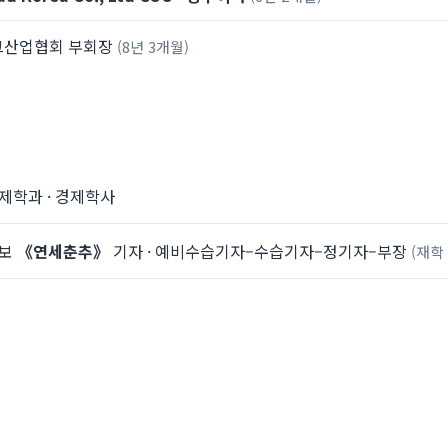
그산업협회 부회장
(8년 3개월)
제학과 · 경제학사
학보
《연세춘추》
기자 · 예비수습기자–수습기자–정기자–부장
(재학 