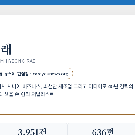
형래
IM HYEONG RAE
유 뉴스》 편집장 ·
careyounews.org
서 시니어 비즈니스, 최첨단 제조업 그리고 미디어로 40년 경력의
의 책을 쓴 현직 저널리스트
3,951건
636편