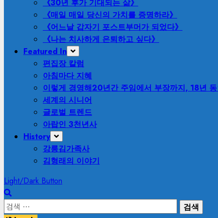
《30년 후가 기대되는 삶》
《매일 매일 당신의 가치를 증명하라》
《어느날 갑자기 포스트부머가 되었다》
《나는 치사하게 은퇴하고 싶다》
Featured In
편집장 칼럼
아침마다 지혜
이렇게 경영해
20년간 주임에서 부장까지, 18년 
세계의 시니어
글로벌 트렌드
아랍인 3천년사
History
강릉김가족사
김형래의 이야기
Light/Dark Button
검
색: