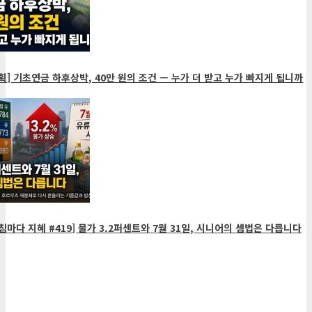
획] 기초연금 하후상박, 40만 원의 조건 — 누가 더 받고 누가 빠지게 됩니까
침마다 지혜 #419] 물가 3.2퍼센트와 7월 31일, 시니어의 셈법은 다릅니다