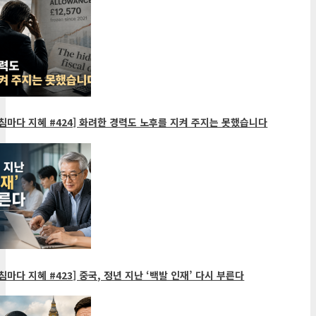
침마다 지혜 #424] 화려한 경력도 노후를 지켜 주지는 못했습니다
침마다 지혜 #423] 중국, 정년 지난 ‘백발 인재’ 다시 부른다