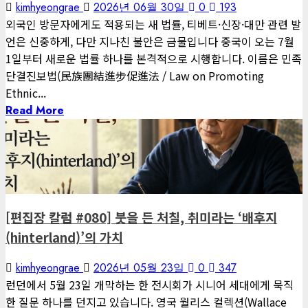
kimhyeongrae
2026년 06월 30일
0
193
외국인 방문자에게도 적용되는 새 법률, 티베트·신장·대만 관련 발
언은 신중하게, 다만 지나친 불안은 금물입니다 중국이 오는 7월
1일부터 새로운 법률 하나를 본격적으로 시행합니다. 이름은 민족
단결진보법(民族團結進步促進法 / Law on Promoting
Ethnic...
Read More
1 minute read
게재된 글
편집장 칼럼
[편집장 칼럼 #080] 붓을 든 처칠, 취미라는 ‘배후지
(hinterland)’의 가치
kimhyeongrae
2026년 05월 23일
0
347
런던에서 5월 23일 개막하는 한 전시회가 시니어 세대에게 묵직
한 질문 하나를 던지고 있습니다. 영국 월리스 컬렉션(Wallace