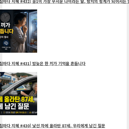
침마다 지혜 #432] 중1이 가장 무서운 나이라는 말, 방치의 핑계가 되어서는 
침마다 지혜 #431] 밤늦은 한 끼가 기억을 흔듭니다
침마다 지혜 #430] 낯선 차에 올라탄 87세, 우리에게 남긴 질문