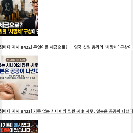
침마다 지혜 #422] 무엇이든 세금으로? ― 영국 신임 총리의 ‘사망세’ 구상이
침마다 지혜 #421] 가족 없는 시니어의 입원·사후 사무, 일본은 공공이 나선