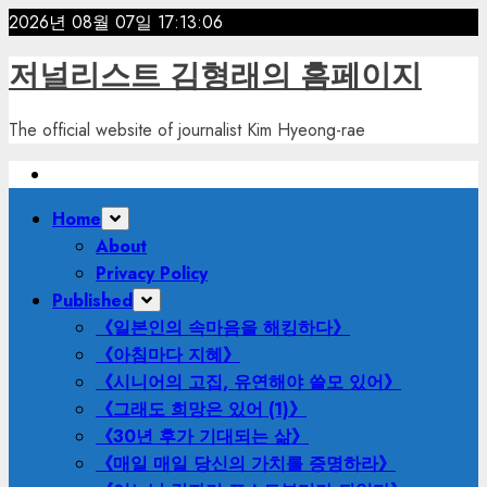
Skip
2026년 08월 07일
17:13:07
to
저널리스트 김형래의 홈페이지
content
The official website of journalist Kim Hyeong-rae
Primary
Home
Menu
About
Privacy Policy
Published
《일본인의 속마음을 해킹하다》
《아침마다 지혜》
《시니어의 고집, 유연해야 쓸모 있어》
《그래도 희망은 있어 (1)》
《30년 후가 기대되는 삶》
《매일 매일 당신의 가치를 증명하라》