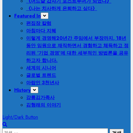
《어느날 갑자기 포스트부머가 되었다》
《나는 치사하게 은퇴하고 싶다》
Featured In
편집장 칼럼
아침마다 지혜
이렇게 경영해
20년간 주임에서 부장까지, 18년
동안 임원으로 재직하면서 경험하고 체득하고 정
리된 ‘기업 경영’에 대한 세부적인 방법론을 공유
하고자 합니다.
세계의 시니어
글로벌 트렌드
아랍인 3천년사
History
강릉김가족사
김형래의 이야기
Light/Dark Button
검