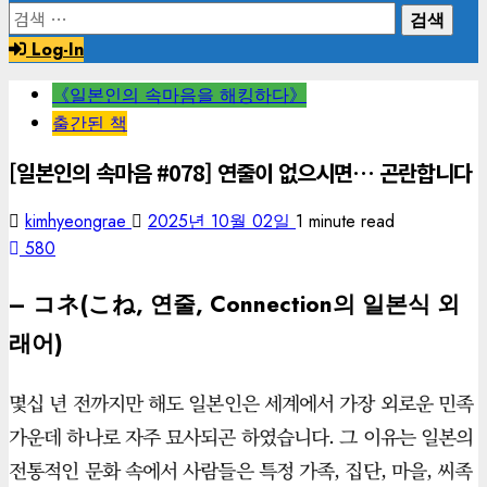
검
색:
Log-In
《일본인의 속마음을 해킹하다》
출간된 책
[일본인의 속마음 #078] 연줄이 없으시면… 곤란합니다
kimhyeongrae
2025년 10월 02일
1 minute read
580
– コネ(こね, 연줄, Connection의 일본식 외
래어)
몇십 년 전까지만 해도 일본인은 세계에서 가장 외로운 민족
가운데 하나로 자주 묘사되곤 하였습니다. 그 이유는 일본의
전통적인 문화 속에서 사람들은 특정 가족, 집단, 마을, 씨족