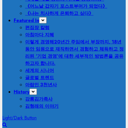
《어느날 갑자기 포스트부머가 되었다》
《나는 치사하게 은퇴하고 싶다》
Featured In
편집장 칼럼
아침마다 지혜
이렇게 경영해
20년간 주임에서 부장까지, 18년
동안 임원으로 재직하면서 경험하고 체득하고 정
리된 ‘기업 경영’에 대한 세부적인 방법론을 공유
하고자 합니다.
세계의 시니어
글로벌 트렌드
아랍인 3천년사
History
강릉김가족사
김형래의 이야기
Light/Dark Button