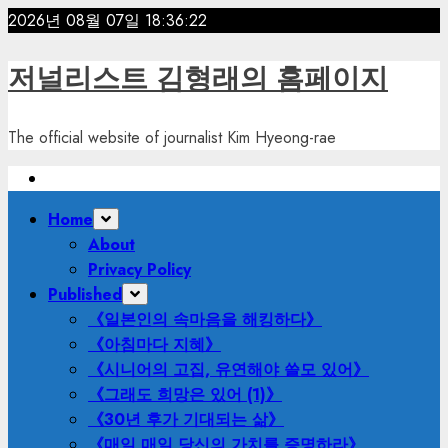
Skip
2026년 08월 07일
18:36:24
to
content
저널리스트 김형래의 홈페이지
The official website of journalist Kim Hyeong-rae
Primary
Home
Menu
About
Privacy Policy
Published
《일본인의 속마음을 해킹하다》
《아침마다 지혜》
《시니어의 고집, 유연해야 쓸모 있어》
《그래도 희망은 있어 (1)》
《30년 후가 기대되는 삶》
《매일 매일 당신의 가치를 증명하라》