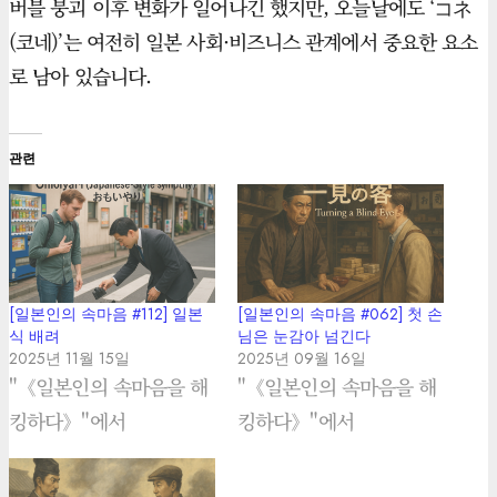
버블 붕괴 이후 변화가 일어나긴 했지만, 오늘날에도 ‘コネ
(코네)’는 여전히 일본 사회·비즈니스 관계에서 중요한 요소
로 남아 있습니다.
관련
[일본인의 속마음 #112] 일본
[일본인의 속마음 #062] 첫 손
식 배려
님은 눈감아 넘긴다
2025년 11월 15일
2025년 09월 16일
"《일본인의 속마음을 해
"《일본인의 속마음을 해
킹하다》"에서
킹하다》"에서