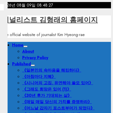
Skip
2026년 08월 09일
08:48:29
to
content
저널리스트 김형래의 홈페이지
The official website of journalist Kim Hyeong-rae
Primary
Home
Menu
About
Privacy Policy
Published
《일본인의 속마음을 해킹하다》
《아침마다 지혜》
《시니어의 고집, 유연해야 쓸모 있어》
《그래도 희망은 있어 (1)》
《30년 후가 기대되는 삶》
《매일 매일 당신의 가치를 증명하라》
《어느날 갑자기 포스트부머가 되었다》