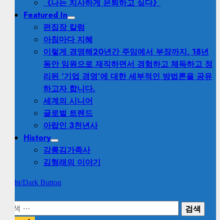
《나는 치사하게 은퇴하고 싶다》
Featured In
편집장 칼럼
아침마다 지혜
이렇게 경영해
20년간 주임에서 부장까지, 18년
동안 임원으로 재직하면서 경험하고 체득하고 정
리된 ‘기업 경영’에 대한 세부적인 방법론을 공유
하고자 합니다.
세계의 시니어
글로벌 트렌드
아랍인 3천년사
History
강릉김가족사
김형래의 이야기
Light/Dark Button
검
색: