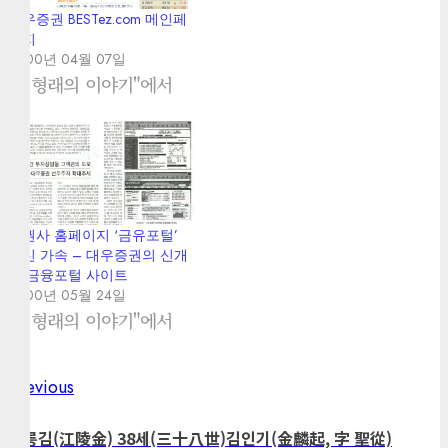
대우증권 BESTez.com 메인페
이지
2000년 04월 07일
"김형래의 이야기"에서
증권사 홈페이지 ‘금유포털’
변신 가속 – 대우증권의 신개
념 금융포털 사이트
2000년 05월 24일
"김형래의 이야기"에서
Previous
Previous
Post
post:
navigation
강릉김(江陵金) 38세(三十八世)김인기(金麟起, 字 聖從)