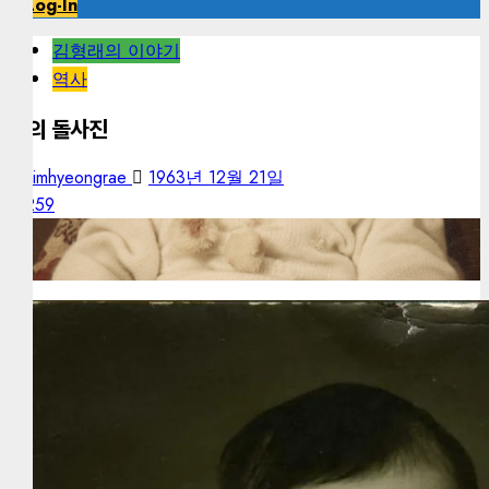
Log-In
김형래의 이야기
역사
나의 돌사진
kimhyeongrae
1963년 12월 21일
259
Gimini AI로 칼라변환한 사진 (2025년 11월)