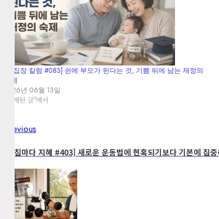
[편집장 칼럼 #083] 쉰에 부모가 된다는 것, 기쁨 뒤에 남는 재정의
숙제
2026년 06월 13일
"게재된 글"에서
Previous
Post
Previous
post:
navigation
[아침마다 지혜 #403] 새로운 운동법에 현혹되기보다 기본에 집