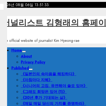
Skip
2026년 08월 06일
13:51:34
to
content
저널리스트 김형래의 홈페
The official website of journalist Kim Hyeong-rae
Primary
Home
Menu
About
Privacy Policy
Published
《일본인의 속마음을 해킹하다》
《아침마다 지혜》
《시니어의 고집, 유연해야 쓸모 있어》
《그래도 희망은 있어 (1)》
《30년 후가 기대되는 삶》
《매일 매일 당신의 가치를 증명하라》