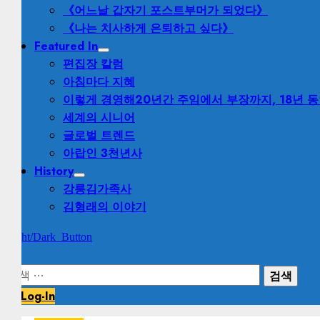
《어느날 갑자기 포스트부머가 되었다》
《나는 치사하게 은퇴하고 싶다》
Featured In
편집장 칼럼
아침마다 지혜
이렇게 경영해
20년간 주임에서 부장까지, 18년 
세계의 시니어
글로벌 트렌드
아랍인 3천년사
History
강릉김가족사
김형래의 이야기
Light/Dark Button
검
색:
Log-In