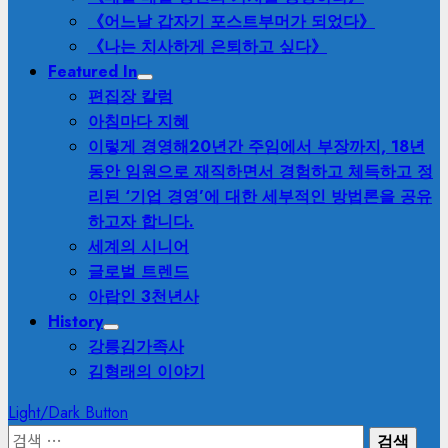
《어느날 갑자기 포스트부머가 되었다》
《나는 치사하게 은퇴하고 싶다》
Featured In
편집장 칼럼
아침마다 지혜
이렇게 경영해
20년간 주임에서 부장까지, 18년
동안 임원으로 재직하면서 경험하고 체득하고 정
리된 ‘기업 경영’에 대한 세부적인 방법론을 공유
하고자 합니다.
세계의 시니어
글로벌 트렌드
아랍인 3천년사
History
강릉김가족사
김형래의 이야기
Light/Dark Button
검