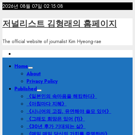
Skip
2026년 08월 07일
02:15:10
to
content
저널리스트 김형래의 홈페이지
The official website of journalist Kim Hyeong-rae
Primary
Home
Menu
About
Privacy Policy
Published
《일본인의 속마음을 해킹하다》
《아침마다 지혜》
《시니어의 고집, 유연해야 쓸모 있어》
《그래도 희망은 있어 (1)》
《30년 후가 기대되는 삶》
《매일 매일 당신의 가치를 증명하라》