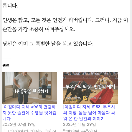
릅니다.
인생은 짧고, 모든 것은 언젠가 타버립니다. 그러니, 지금 이
순간을 가장 소중히 여겨주십시오.
당신은 이미 그 특별한 날을 살고 있습니다.
관련
[아침마다 지혜 #065] 건강하
[아침마다 지혜 #188] 투우사
지 못한 습관이 수명을 앗아갑
의 퇴장: 몸을 넘어 마음과 싸
니다
워 온 한 인간의 이야기
2025년 07월 19일
2025년 11월 29일
"《아침마다 지혜》"에서
"게재된 글"에서