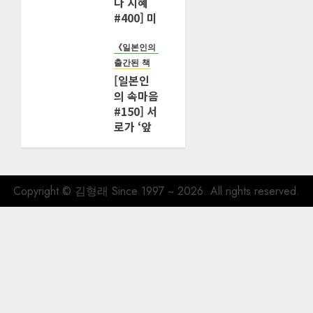
다 지혜
#400] 미
국 ‘효도
책임법’
《일본인의 속마음을 해킹하다》
퇴조가 시
출간된 책
니어 사회
[일본인
에 던지는
의 속마음
질문
#150] 서
로가 ‘앞
2026년 06
으로도 함
월 29일
께할 수
0
있다’고
120
인정한 관
Copyright © 김형래 Since 1997 ~ 2026. All rights reserved.
계
2025년 12
월 24일
0
675