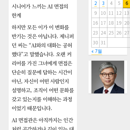
2
3
4
5
6
시니어가 느끼는 AI 면접의
9
10
11
12
13
한계
16
17
18
19
20
하지만 모든 이가 이 변화를
23
24
25
26
27
반기는 것은 아닙니다. 제니퍼
30
31
던 씨는 “AI와의 대화는 공허
« 7월
했다”고 말했습니다. 오랜 커
리어를 가진 그녀에게 면접은
단순히 질문에 답하는 시간이
아닌, 자신이 어떤 사람인지
설명하고, 조직이 어떤 문화를
갖고 있는지를 이해하는 과정
이었기 때문입니다.
AI 면접관은 아직까지는 인간
처럼 공감하거나 깊이 있는 대