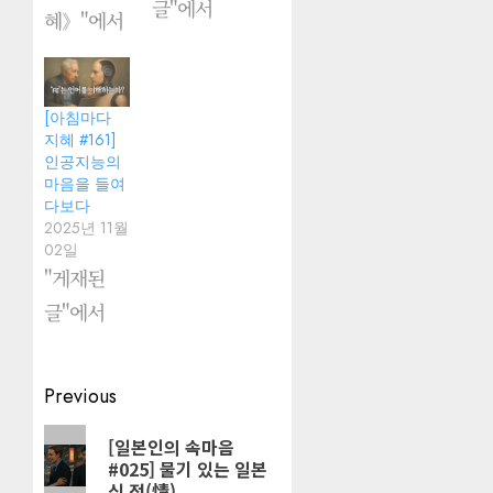
글"에서
혜》"에서
[아침마다
지혜 #161]
인공지능의
마음을 들여
다보다
2025년 11월
02일
"게재된
글"에서
Post
Previous
navigation
Previous
[일본인의 속마음
#025] 물기 있는 일본
post:
식 정(情)