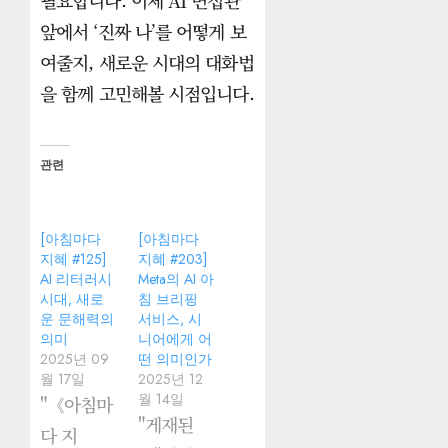
필요합니다. 이제 AI 면접관
앞에서 ‘진짜 나’를 어떻게 보
여줄지, 새로운 시대의 대화법
을 함께 고민해볼 시점입니다.
관련
[아침마다
[아침마다
지혜 #125]
지혜 #203]
AI 리터러시
Meta의 AI 아
시대, 새로
침 브리핑
운 문해력의
서비스, 시
의미
니어에게 어
2025년 09
떤 의미인가
월 17일
2025년 12
월 14일
"《아침마
"게재된
다 지