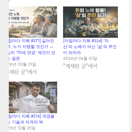
[아침마다 지혜 #371] 길어진
[아침마다 지혜 #334] ‘자
노후, 누가 지탱할 것인가 —
산’의 노예가 아닌 ‘삶’의 주인
독일의 ’70세 연금’ 제안이 던
이 되어야
지는 질문
2026년 04월 01일
2026년 05월 31일
"게재된 글"에서
"게재된 글"에서
[아침마다 지혜 #214] 국경을
넘는 기술과 자격의 벽
2025년 12월 25일