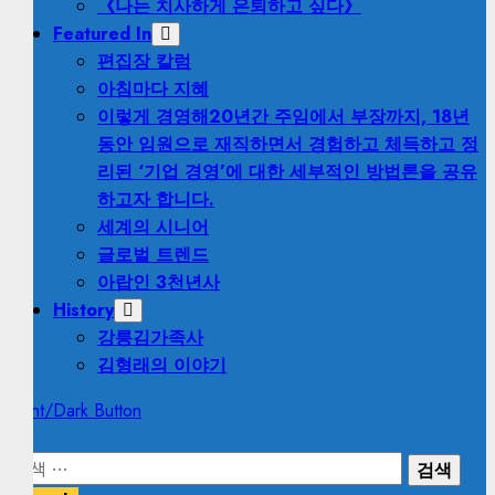
《나는 치사하게 은퇴하고 싶다》
Featured In
편집장 칼럼
아침마다 지혜
이렇게 경영해
20년간 주임에서 부장까지, 18년
동안 임원으로 재직하면서 경험하고 체득하고 정
리된 ‘기업 경영’에 대한 세부적인 방법론을 공유
하고자 합니다.
세계의 시니어
글로벌 트렌드
아랍인 3천년사
History
강릉김가족사
김형래의 이야기
Light/Dark Button
검
색: