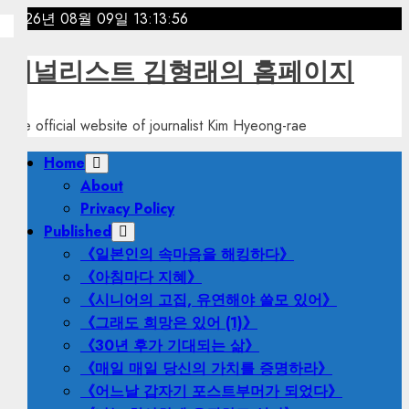
Skip
2026년 08월 09일
13:13:57
to
content
저널리스트 김형래의 홈페이지
The official website of journalist Kim Hyeong-rae
Primary
Home
Menu
About
Privacy Policy
Published
《일본인의 속마음을 해킹하다》
《아침마다 지혜》
《시니어의 고집, 유연해야 쓸모 있어》
《그래도 희망은 있어 (1)》
《30년 후가 기대되는 삶》
《매일 매일 당신의 가치를 증명하라》
《어느날 갑자기 포스트부머가 되었다》