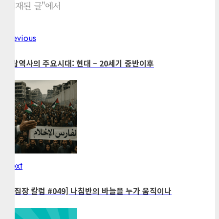
"게재된 글"에서
Previous
Previous
Post
post:
navigation
아랍역사의 주요시대: 현대 – 20세기 중반이후
Next
Next
post:
[편집장 칼럼 #049] 나침반의 바늘을 누가 움직이나