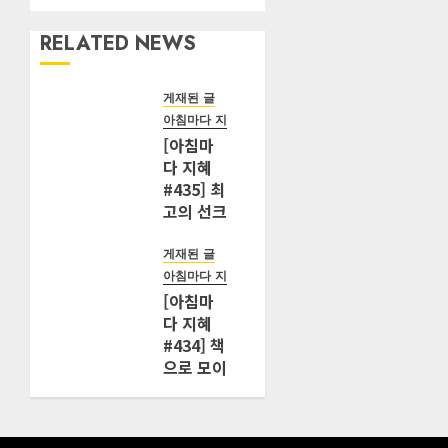
RELATED NEWS
게재된 글
아침마다 지혜
[아침마
다 지혜
#435] 최
고의 선크
림은 비싼
제품이 아
게재된 글
니라 제대
아침마다 지혜
로 바른
[아침마
제품입니
다 지혜
다
#434] 책
으로 모이
2026년 08
월 03일
는 런던의
0
28
청년들,
우리가 다