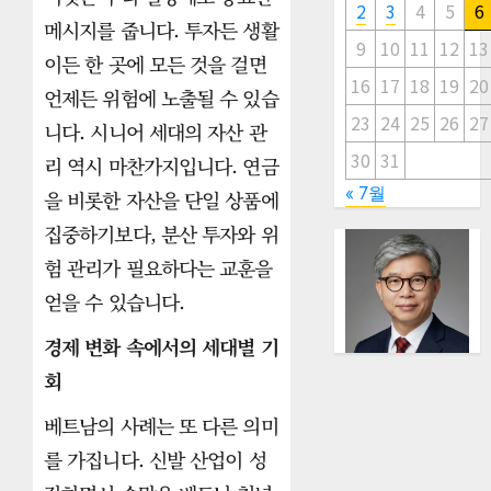
2
3
4
5
6
메시지를 줍니다. 투자든 생활
9
10
11
12
13
이든 한 곳에 모든 것을 걸면
16
17
18
19
20
언제든 위험에 노출될 수 있습
23
24
25
26
27
니다. 시니어 세대의 자산 관
30
31
리 역시 마찬가지입니다. 연금
« 7월
을 비롯한 자산을 단일 상품에
집중하기보다, 분산 투자와 위
험 관리가 필요하다는 교훈을
얻을 수 있습니다.
경제 변화 속에서의 세대별 기
회
베트남의 사례는 또 다른 의미
를 가집니다. 신발 산업이 성