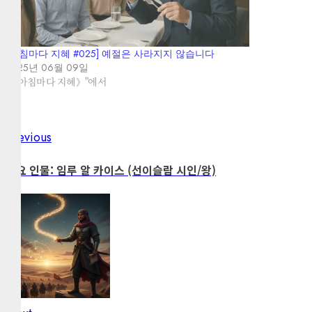
[아침마다 지혜 #025] 예절은 사라지지 않습니다
2025년 06월 09일
"《아침마다 지혜》"에서
Previous
Post
Previous
post:
navigation
주요 인물: 임루 알 카이스 (선이슬람 시인/왕)