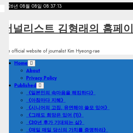
Skip
2026년 08월 08일
08:37:14
to
content
저널리스트 김형래의 홈페
The official website of journalist Kim Hyeong-rae
Primary
Home
Menu
About
Privacy Policy
Published
《일본인의 속마음을 해킹하다》
《아침마다 지혜》
《시니어의 고집, 유연해야 쓸모 있어》
《그래도 희망은 있어 (1)》
《30년 후가 기대되는 삶》
《매일 매일 당신의 가치를 증명하라》