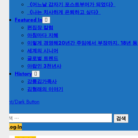
《어느날 갑자기 포스트부머가 되었다》
《나는 치사하게 은퇴하고 싶다》
Featured In
편집장 칼럼
아침마다 지혜
이렇게 경영해
20년간 주임에서 부장까지, 18년 
세계의 시니어
글로벌 트렌드
아랍인 3천년사
History
강릉김가족사
김형래의 이야기
Light/Dark Button
검
색:
Log-In