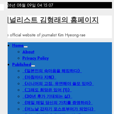
Skip
2026년 08월 09일
04:15:09
to
content
저널리스트 김형래의 홈페이지
The official website of journalist Kim Hyeong-rae
Primary
Home
Menu
About
Privacy Policy
Published
《일본인의 속마음을 해킹하다》
《아침마다 지혜》
《시니어의 고집, 유연해야 쓸모 있어》
《그래도 희망은 있어 (1)》
《30년 후가 기대되는 삶》
《매일 매일 당신의 가치를 증명하라》
《어느날 갑자기 포스트부머가 되었다》