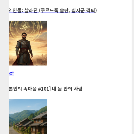
post:
navigation
주요 인물: 살라딘 (쿠르드족 술탄, 십자군 격퇴)
Next
Next
post:
[일본인의 속마음 #101] 내 몸 안의 사람