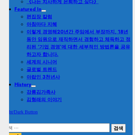
《나는 치사하게 은퇴하고 싶다》
Featured In
편집장 칼럼
아침마다 지혜
이렇게 경영해
20년간 주임에서 부장까지, 18년
동안 임원으로 재직하면서 경험하고 체득하고 정
리된 ‘기업 경영’에 대한 세부적인 방법론을 공유
하고자 합니다.
세계의 시니어
글로벌 트렌드
아랍인 3천년사
History
강릉김가족사
김형래의 이야기
Light/Dark Button
검
색: