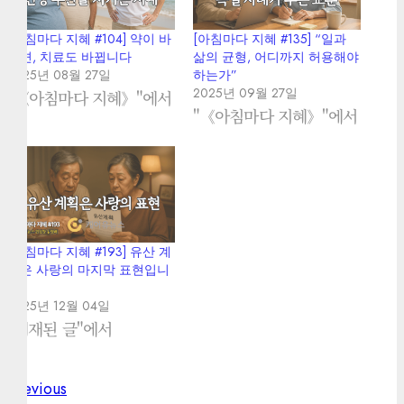
[아침마다 지혜 #104] 약이 바
[아침마다 지혜 #135] “일과
뀌면, 치료도 바뀝니다
삶의 균형, 어디까지 허용해야
2025년 08월 27일
하는가”
2025년 09월 27일
"《아침마다 지혜》"에서
"《아침마다 지혜》"에서
[아침마다 지혜 #193] 유산 계
획은 사랑의 마지막 표현입니
다
2025년 12월 04일
"게재된 글"에서
Previous
Previous
Post