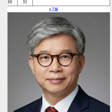
30
31
« 7월