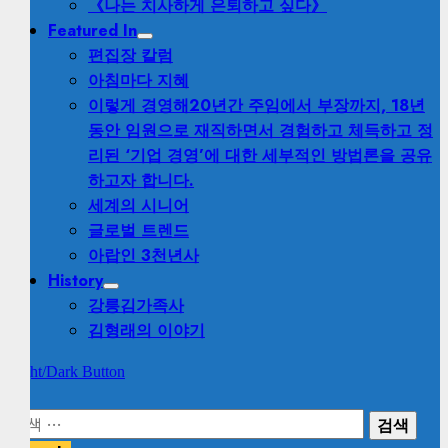
《나는 치사하게 은퇴하고 싶다》
Featured In
편집장 칼럼
아침마다 지혜
이렇게 경영해
20년간 주임에서 부장까지, 18년
동안 임원으로 재직하면서 경험하고 체득하고 정
리된 ‘기업 경영’에 대한 세부적인 방법론을 공유
하고자 합니다.
세계의 시니어
글로벌 트렌드
아랍인 3천년사
History
강릉김가족사
김형래의 이야기
Light/Dark Button
검
색: