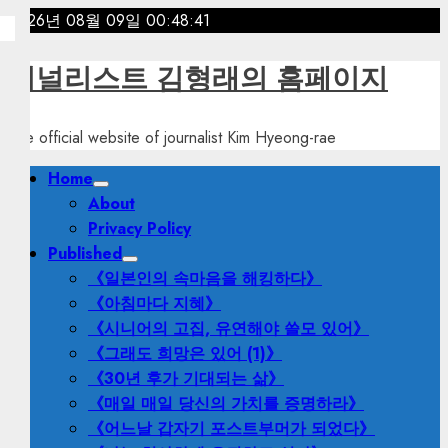
Skip
2026년 08월 09일
00:48:43
to
content
저널리스트 김형래의 홈페이지
The official website of journalist Kim Hyeong-rae
Primary
Home
Menu
About
Privacy Policy
Published
《일본인의 속마음을 해킹하다》
《아침마다 지혜》
《시니어의 고집, 유연해야 쓸모 있어》
《그래도 희망은 있어 (1)》
《30년 후가 기대되는 삶》
《매일 매일 당신의 가치를 증명하라》
《어느날 갑자기 포스트부머가 되었다》