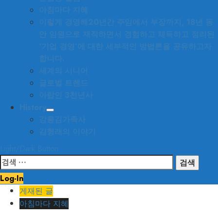
아침마다 지혜
이렇게 경영해
20년간 주임에서 부장까지, 18년 동
안 임원으로 재직하면서 경험하고 체득하고 정리된
‘기업 경영’에 대한 세부적인 방법론을 공유하고자
합니다.
세계의 시니어
글로벌 트렌드
아랍인 3천년사
History
강릉김가족사
김형래의 이야기
Light/Dark Button
검
색:
Log-In
게재된 글
아침마다 지혜