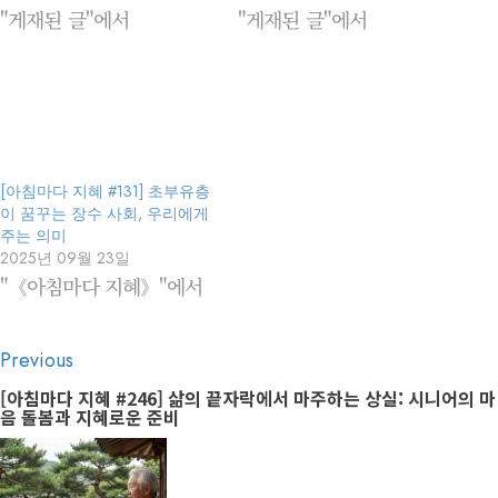
"게재된 글"에서
"게재된 글"에서
[아침마다 지혜 #131] 초부유층
이 꿈꾸는 장수 사회, 우리에게
주는 의미
2025년 09월 23일
"《아침마다 지혜》"에서
Post
Previous
Previous
navigation
post:
[아침마다 지혜 #246] 삶의 끝자락에서 마주하는 상실: 시니어의 마
음 돌봄과 지혜로운 준비