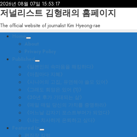
Skip
2026년 08월 07일
15:53:19
저널리스트 김형래의 홈페이지
to
content
The official website of journalist Kim Hyeong-rae
Primary
Home
Menu
About
Privacy Policy
Published
《일본인의 속마음을 해킹하다》
《아침마다 지혜》
《시니어의 고집, 유연해야 쓸모 있어》
《그래도 희망은 있어 (1)》
《30년 후가 기대되는 삶》
《매일 매일 당신의 가치를 증명하라》
《어느날 갑자기 포스트부머가 되었다》
《나는 치사하게 은퇴하고 싶다》
Featured In
편집장 칼럼