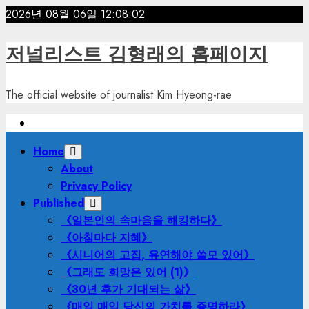
Skip
2026년 08월 06일
12:08:04
to
content
저널리스트 김형래의 홈페이지
The official website of journalist Kim Hyeong-rae
Primary
Home
Menu
About
Privacy Policy
Published
《일본인의 속마음을 해킹하다》
《아침마다 지혜》
《시니어의 고집, 유연해야 쓸모 있어》
《그래도 희망은 있어 (1)》
《30년 후가 기대되는 삶》
《매일 매일 당신의 가치를 증명하라》