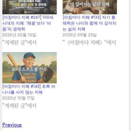
[아침마다 지혜 #267] 100세
[아침마다 지혜 #133] 자기 통
시대의 지혜: ‘채움’보다 ‘비
제력은 나이와 함께 더 깊어지
움’의 경제학
는 삶의 지혜
2026년 02월 16일
2025년 09월 25일
"게재된 글"에서
"《아침마다 지혜》"에서
[아침마다 지혜 #145] 초록 바
나나를 사지 않는 지혜
2025년 10월 17일
"게재된 글"에서
Previous
Previous
Post