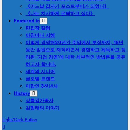
《어느날 갑자기 포스트부머가 되었다》
《나는 치사하게 은퇴하고 싶다》
Featured In
편집장 칼럼
아침마다 지혜
이렇게 경영해
20년간 주임에서 부장까지, 18년
동안 임원으로 재직하면서 경험하고 체득하고 정
리된 ‘기업 경영’에 대한 세부적인 방법론을 공유
하고자 합니다.
세계의 시니어
글로벌 트렌드
아랍인 3천년사
History
강릉김가족사
김형래의 이야기
Light/Dark Button