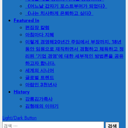
《어느날 갑자기 포스트부머가 되었다》
《나는 치사하게 은퇴하고 싶다》
Featured In
편집장 칼럼
아침마다 지혜
이렇게 경영해
20년간 주임에서 부장까지, 18년
동안 임원으로 재직하면서 경험하고 체득하고 정
리된 ‘기업 경영’에 대한 세부적인 방법론을 공유
하고자 합니다.
세계의 시니어
글로벌 트렌드
아랍인 3천년사
History
강릉김가족사
김형래의 이야기
Light/Dark Button
검