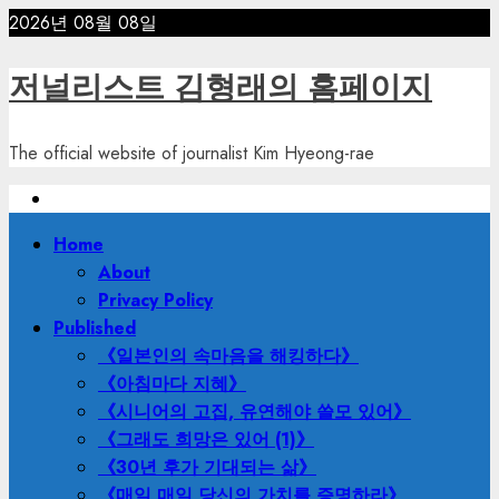
Skip
2026년 08월 08일
to
content
저널리스트 김형래의 홈페이지
The official website of journalist Kim Hyeong-rae
Primary
Home
Menu
About
Privacy Policy
Published
《일본인의 속마음을 해킹하다》
《아침마다 지혜》
《시니어의 고집, 유연해야 쓸모 있어》
《그래도 희망은 있어 (1)》
《30년 후가 기대되는 삶》
《매일 매일 당신의 가치를 증명하라》