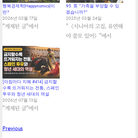
행복경제학(Happynomics)이
95. 英 “가족을 부양할 수 있
란?
겠습니까?”
2026년 02월 17일
2025년 03월 24일
"게재된 글"에서
"《시니어의 고집, 유연해
야 쓸모 있어》"에서
[아침마다 지혜 #414] 금지할
수록 뜨거워지는 전통, 스페인
투우와 청년 세대의 역설
2026년 07월 13일
"게재된 글"에서
Previous
Previous
Post
post: