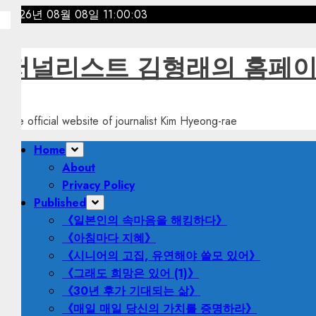
Skip
2026년 08월 08일
11:00:05
to
content
저널리스트 김형래의 홈페
The official website of journalist Kim Hyeong-rae
Primary
Home
Menu
About
Privacy Policy
Published
《일본인의 속마음을 해킹하다》
《아침마다 지혜》
《시니어의 고집, 유연해야 쓸모 있어》
《그래도 희망은 있어 (1)》
《30년 후가 기대되는 삶》
《매일 매일 당신의 가치를 증명하라》