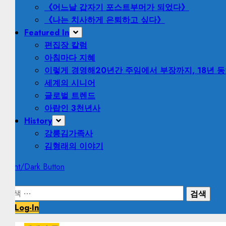
《어느날 갑자기 포스트부머가 되었다》
《나는 치사하게 은퇴하고 싶다》
Featured In
편집장 칼럼
아침마다 지혜
이렇게 경영해
20년간 주임에서 부장까지, 18년 
세계의 시니어
글로벌 트렌드
아랍인 3천년사
History
강릉김가족사
김형래의 이야기
Light/Dark Button
검
색:
Log-In