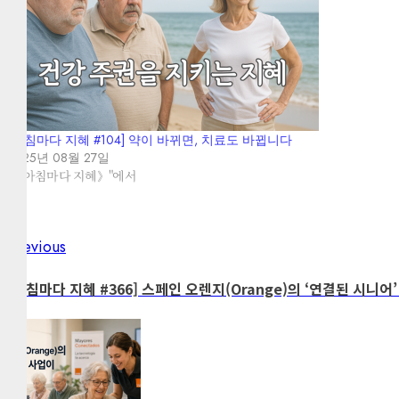
[아침마다 지혜 #104] 약이 바뀌면, 치료도 바뀝니다
2025년 08월 27일
"《아침마다 지혜》"에서
Previous
Post
Previous
post:
navigation
[아침마다 지혜 #366] 스페인 오렌지(Orange)의 ‘연결된 시니