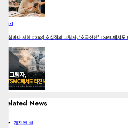
Next
Next
post:
[아침마다 지혜 #368] 호실적의 그림자, ‘호국신산’ TSMC에서도
Related News
게재된 글