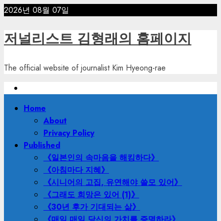
Skip
2026년 08월 07일
to
content
저널리스트 김형래의 홈페이지
The official website of journalist Kim Hyeong-rae
Primary
Home
Menu
About
Privacy Policy
Published
《일본인의 속마음을 해킹하다》
《아침마다 지혜》
《시니어의 고집, 유연해야 쓸모 있어》
《그래도 희망은 있어 (1)》
《30년 후가 기대되는 삶》
《매일 매일 당신의 가치를 증명하라》