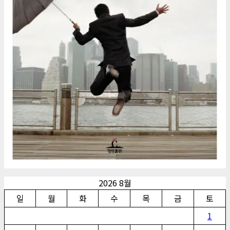
2026 8월
일
월
화
수
목
금
토
1