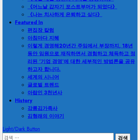
《어느날 갑자기 포스트부머가 되었다》
《나는 치사하게 은퇴하고 싶다》
Featured In
편집장 칼럼
아침마다 지혜
이렇게 경영해
20년간 주임에서 부장까지, 18년
동안 임원으로 재직하면서 경험하고 체득하고 정
리된 ‘기업 경영’에 대한 세부적인 방법론을 공유
하고자 합니다.
세계의 시니어
글로벌 트렌드
아랍인 3천년사
History
강릉김가족사
김형래의 이야기
Light/Dark Button
검