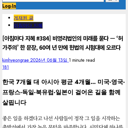
색:
Log-In
게재된 글
아침마다 지혜
[아침마다 지혜 #384] 비영리법인의 미래를 묻다 — ‘허
가주의’ 한 문장, 60여 년 만에 헌법의 시험대에 오르다
kimhyeongrae
2026년 06월 13일
1 minute read
181
한국 7개월 대 아시아 평균 4개월… 미국·영국·
프랑스·독일·북유럽·일본이 걸어온 길을 함께
살핍니다
좋은 일을 하겠다고 나선 사람들이 정작 그 일을 시작하는
출발선에서 가장 높은 문턱을 마주합니다. 시민단체 하나를